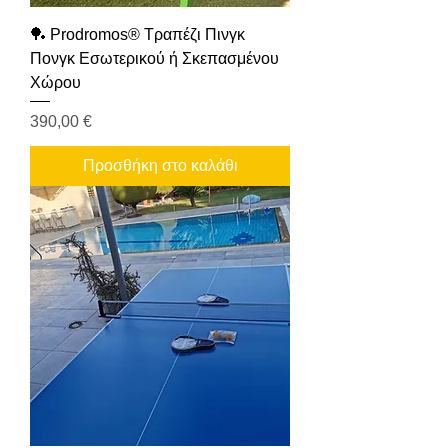
🏓 Prodromos® Τραπέζι Πινγκ
Πονγκ Εσωτερικού ή Σκεπασμένου
Χώρου
Τιμή
390,00 €
Προσθήκη στο καλάθι