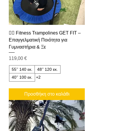
🏋️‍♂️ Fitness Trampolines GET FIT –
Επαγγελματική Ποιότητα για
Γυμναστήρια & Ξε
Τιμή
119,00 €
55’’ 140 εκ.
48’’ 120 εκ.
40’’ 100 εκ.
+2
Προσθήκη στο καλάθι