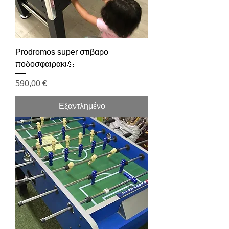
Prodromos super στιβαρο
ποδοσφαιρακι💪
Τιμή
590,00 €
Εξαντλημένο