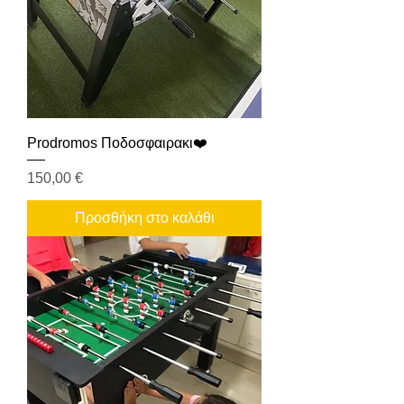
Prodromos Ποδοσφαιρακι❤️
Τιμή
150,00 €
Προσθήκη στο καλάθι