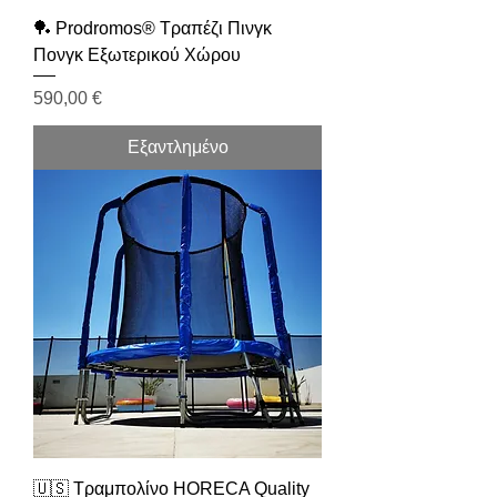
🏓 Prodromos® Τραπέζι Πινγκ
Πονγκ Εξωτερικού Χώρου
Τιμή
590,00 €
Εξαντλημένο
🇺🇸 Τραμπολίνο HORECA Quality