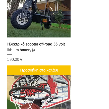
Ηλεκτρικό scooter off-road 36 volt
lithium battery👍
Τιμή
590,00 €
Προσθήκη στο καλάθι