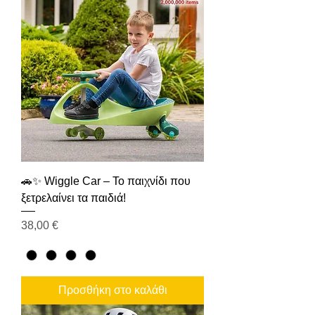
🚗✨ Wiggle Car – Το παιχνίδι που
ξετρελαίνει τα παιδιά!
Τιμή
38,00 €
Προσθήκη στο καλάθι