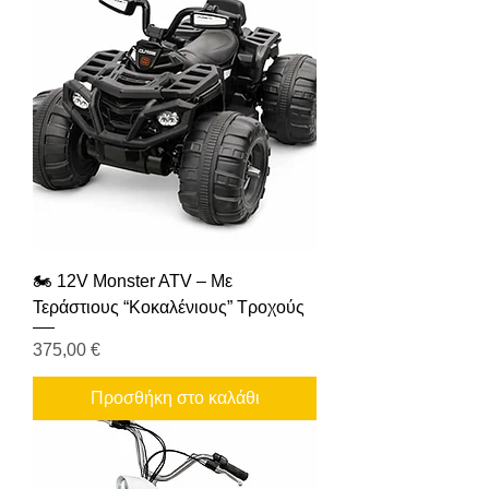
🏍️ 12V Monster ATV – Με
Τεράστιους “Κοκαλένιους” Τροχούς
Τιμή
375,00 €
Προσθήκη στο καλάθι