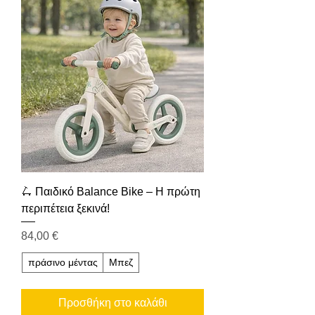
🛴 Παιδικό Balance Bike – Η πρώτη
περιπέτεια ξεκινά!
Τιμή
84,00 €
πράσινο μέντας
Μπεζ
Προσθήκη στο καλάθι