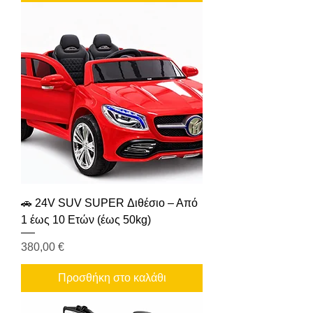
🚗 24V SUV SUPER Διθέσιο – Από
1 έως 10 Ετών (έως 50kg)
Τιμή
380,00 €
Προσθήκη στο καλάθι