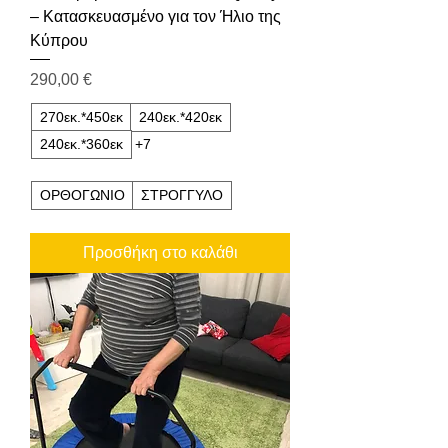
– Κατασκευασμένο για τον Ήλιο της
Κύπρου
Τιμή
290,00 €
270εκ.*450εκ
240εκ.*420εκ
240εκ.*360εκ
+7
ΟΡΘΟΓΩΝΙΟ
ΣΤΡOΓΓΥΛΟ
Προσθήκη στο καλάθι