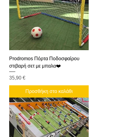
Prodromos Πόρτα Ποδοσφαίρου
στιβαρή σετ με μπαλα❤️
Τιμή
35,90 €
Προσθήκη στο καλάθι