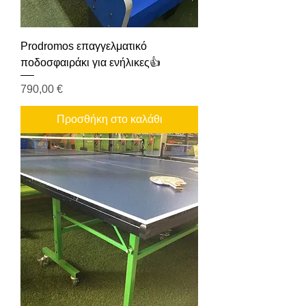
Prodromos επαγγελματικό
ποδοσφαιράκι για ενήλικες👍
Τιμή
790,00 €
Προσθήκη στο καλάθι