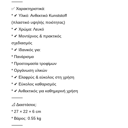
⸻
✅ Χαρακτηριστικά:
* ✔ Υλικό: Ανθεκτικό Kunststoff
(πλαστικό υψηλής ποιότητας)
* ✔ Χρώμα: Λευκό
* ✔ Μοντέρνος & πρακτικός
σχεδιασμός
* ✔ Ιδανικός για:
* Πανάρισμα
* Προετοιμασία τροφίμων
* Οργάνωση υλικών
* ✔ Ελαφρύς & εύκολος στη χρήση
* ✔ Εύκολος καθαρισμός
* ✔ Ανθεκτικός για καθημερινή χρήση
⸻
📐 Διαστάσεις:
* 27 × 22 × 6 cm
* Βάρος: 0.55 kg
⸻