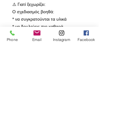
⚠️ Γιατί ξεχωρίζει:
Ο σχεδιασμός βοηθά:
* να συγκρατούνται τα υλικά
* να δουλεύεις πιο καθαρά
* να οργανώνεις καλύτερα την
Phone
Email
Instagram
Facebook
προετοιμασία
👉 Λιγότερη ακαταστασία,
περισσότερη ταχύτητα.
⸻
🎯 Ιδανικός για:
* Πανάρισμα ψαριού & κρέατος
* Προετοιμασία λαχανικών
* HORECA & οικιακή χρήση
* Καθημερινή κουζίνα
⸻
🇪🇺 Made in Spain
Κατασκευάζεται στην Ισπανία με
ευρωπαϊκές προδιαγραφές ποιότητας.
⸻