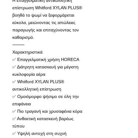
Η επαγγελματική αντικολλητική
επίστρωση Whitford XYLAN PLUS®
βοηθά το ψωμί να ξεφορμάρεται
εύκολα, μειώνοντας τις απώλειες
παραγωγής και επιταχύνοντας τον
καθαρισμό.
⸻
Χαρακτηριστικά
✅ Επαγγελματική χρήση HORECA
✅ Διάτρητη κατασκευή για μέγιστη
κυκλοφορία αέρα
✅ Whitford XYLAN PLUS®
αντικολλητική επίστρωση
✅ Ομοιόμορφο ψήσιμο σε όλη την
επιφάνεια
✅ Πιο τραγανή και χρυσαφένια κόρα
✅ Ανθεκτική κατασκευή βαρέως
τύπου
✅ Υψηλή αντοχή στη συχνή