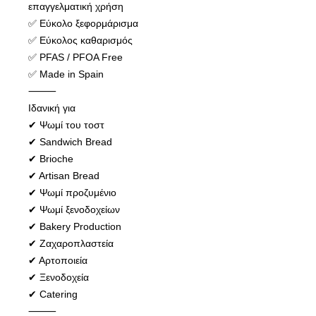
επαγγελματική χρήση
✅ Εύκολο ξεφορμάρισμα
✅ Εύκολος καθαρισμός
✅ PFAS / PFOA Free
✅ Made in Spain
⸻
Ιδανική για
✔ Ψωμί του τοστ
✔ Sandwich Bread
✔ Brioche
✔ Artisan Bread
✔ Ψωμί προζυμένιο
✔ Ψωμί ξενοδοχείων
✔ Bakery Production
✔ Ζαχαροπλαστεία
✔ Αρτοποιεία
✔ Ξενοδοχεία
✔ Catering
⸻