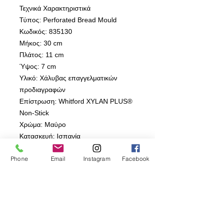
Τεχνικά Χαρακτηριστικά
Τύπος: Perforated Bread Mould
Κωδικός: 835130
Μήκος: 30 cm
Πλάτος: 11 cm
Ύψος: 7 cm
Υλικό: Χάλυβας επαγγελματικών
προδιαγραφών
Επίστρωση: Whitford XYLAN PLUS®
Non-Stick
Χρώμα: Μαύρο
Κατασκευή: Ισπανία
Κατάλληλη για Φούρνο: Ναι
Phone
Email
Instagram
Facebook
PFAS / PFOA Free: Ναι
⸻
Πλεονεκτήματα για Επαγγελματίες
Η διάτρητη κατασκευή μειώνει
σημαντικά το φαινόμενο υγρασίας στη