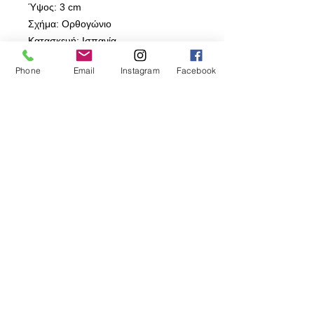
Ύψος: 3 cm
Σχήμα: Ορθογώνιο
Κατασκευή: Ισπανία
Χρήση: Επαγγελματική & Οικιακή
Phone
Email
Instagram
Facebook
⸻
Πλεονεκτήματα
Η διάτρητη κατασκευή επιτρέπει στον
αέρα να κυκλοφορεί ελεύθερα κάτω
και γύρω από τη ζύμη, μειώνοντας
την υγρασία και δημιουργώντας πιο
τραγανή και χρυσαφένια κρούστα.
Το ορθογώνιο σχήμα προσφέρει
επαγγελματική παρουσίαση και
διευκολύνει την κοπή σε ίσες μερίδες
για buffet, catering και βιτρίνες
ζαχαροπλαστείων.
⸻
Γιατί να την Επιλέξετε
✔ Επαγγελματικό αποτέλεσμα