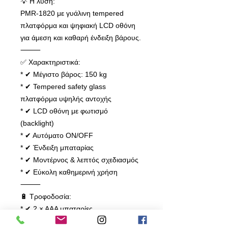
💡 Η λύση:
PMR-1820 με γυάλινη tempered
πλατφόρμα και ψηφιακή LCD οθόνη
για άμεση και καθαρή ένδειξη βάρους.
⸻
✅ Χαρακτηριστικά:
* ✔ Μέγιστο βάρος: 150 kg
* ✔ Tempered safety glass
πλατφόρμα υψηλής αντοχής
* ✔ LCD οθόνη με φωτισμό
(backlight)
* ✔ Αυτόματο ON/OFF
* ✔ Ένδειξη μπαταρίας
* ✔ Μοντέρνος & λεπτός σχεδιασμός
* ✔ Εύκολη καθημερινή χρήση
⸻
🔋 Τροφοδοσία:
* ✔ 2 × AAA μπαταρίες
⸻