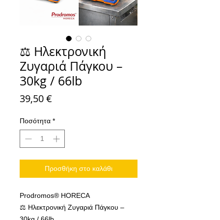
⚖️ Ηλεκτρονική
Ζυγαριά Πάγκου –
30kg / 66lb
Τιμή
39,50 €
Ποσότητα
*
Προσθήκη στο καλάθι
Prodromos® HORECA
⚖️ Ηλεκτρονική Ζυγαριά Πάγκου –
30kg / 66lb