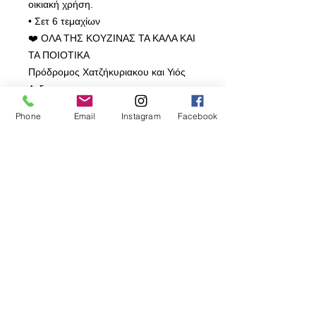
οικιακή χρήση.
• Σετ 6 τεμαχίων
❤️ ΟΛΑ ΤΗΣ ΚΟΥΖΙΝΑΣ ΤΑ ΚΑΛΑ ΚΑΙ
ΤΑ ΠΟΙΟΤΙΚΑ
Πρόδρομος Χατζήκυριακου και Υιός
Λτδ
✨ Γιατί τα σκεύη Prodromos®
Phone
Email
Instagram
Facebook
HO.RE.CA Είναι Η Καλύτερη Επιλογή;
🔶 2,000,000+ Είδη – Βρείτε
ΟΤΙΔΗΠΟΤΕ χρειάζεται η κουζίνα
σας!
🔶 Αξιοπιστία 50+ Ετών – Από
επαγγελματίες μέχρι νοικοκυρές, μας
εμπιστεύονται για σκεύη χωρίς
βλαβερές ουσίες!
🔶 Σύγχρονος Σχεδιασμός –
Συνδυάζουν λειτουργικότητα &
στιβαρότητα για κουζίνες που
καθημερινά ψήνουν!