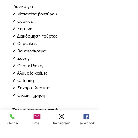
Ιδανικό για
✔ Μπισκότα βουτύρου
✔ Cookies
✔ Σαμπλέ
✔ Διακόσμηση τούρτας
✔ Cupcakes
✔ Βουτυρόκρεμα
✔ Σαντιγί
✔ Choux Pastry
✔ Αλμυρές κρέμες
✔ Catering
✔ Ζαχαροπλαστεία
✔ Οικιακή χρήση
⸻
Τεχνικά Χαρακτηριστικά
Τύπος: Cookie Press & Pastry
Phone
Email
Instagram
Facebook
Decorator
Υλικό: Αλουμίνιο