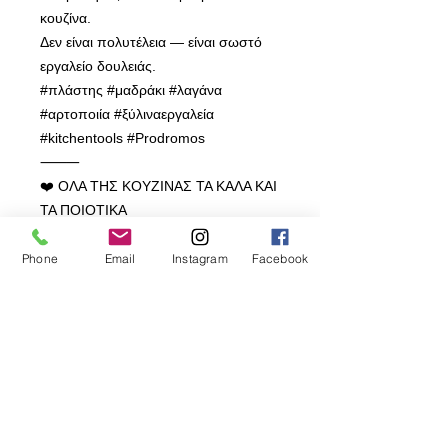
κουζίνα.
Δεν είναι πολυτέλεια — είναι σωστό
εργαλείο δουλειάς.
#πλάστης #μαδράκι #λαγάνα
#αρτοποιία #ξύλιναεργαλεία
#kitchentools #Prodromos
⸻
❤️ ΟΛΑ ΤΗΣ ΚΟΥΖΙΝΑΣ ΤΑ ΚΑΛΑ ΚΑΙ
ΤΑ ΠΟΙΟΤΙΚΑ
Πρόδρομος Χατζήκυριακου και Υιός
Λτδ
Phone
Email
Instagram
Facebook
✨ Γιατί τα σκεύη Prodromos® Είναι Η
Καλύτερη Επιλογή;
🔶 2,000,000+ Είδη – Βρείτε
ΟΤΙΔΗΠΟΤΕ χρειάζεται η κουζίνα
σας!
🔶 Αξιοπιστία 50+ Ετών – Από
επαγγελματίες μέχρι νοικοκυρές, μας