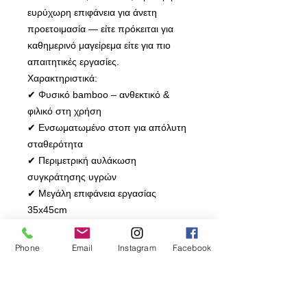
ευρύχωρη επιφάνεια για άνετη
προετοιμασία — είτε πρόκειται για
καθημερινό μαγείρεμα είτε για πιο
απαιτητικές εργασίες.
Χαρακτηριστικά:
✔ Φυσικό bamboo – ανθεκτικό &
φιλικό στη χρήση
✔ Ενσωματωμένο στοπ για απόλυτη
σταθερότητα
✔ Περιμετρική αυλάκωση
συγκράτησης υγρών
✔ Μεγάλη επιφάνεια εργασίας
35x45cm
✔ Ιδανικό για κρέας, λαχανικά &
φρούτα
Phone
Email
Instagram
Facebook
Σταθερότητα, καθαριότητα και άνεση
σε κάθε κοπή — όπως πρέπει να
δουλεύει μια σωστή κουζίνα.