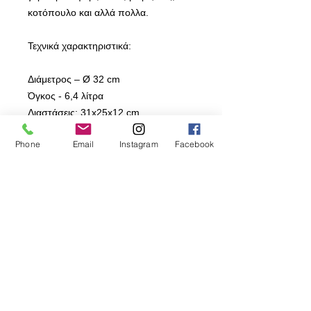
κοτόπουλο και αλλά πολλα.
Τεχνικά χαρακτηριστικά:
Διάμετρος – Ø 32 cm
Όγκος - 6,4 λίτρα
Διαστάσεις: 31x25x12 cm
Το σχήμα είναι οβάλ
Phone
Email
Instagram
Facebook
Διάμετρος – Ø 26 cm
Όγκος - 4,6 λίτρα
Διαστάσεις: 25x20x12 cm
Το σχήμα είναι οβάλ
Εσωτερική επίστρωση: διπλή
αντικολλητική
Δεν γδέρνετε