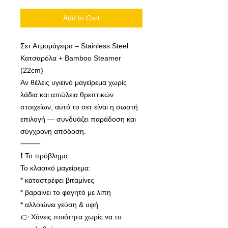
Add to Cart
Σετ Ατμομάγειρα – Stainless Steel
Κατσαρόλα + Bamboo Steamer
(22cm)
Αν θέλεις υγιεινό μαγείρεμα χωρίς
λάδια και απώλεια θρεπτικών
στοιχείων, αυτό το σετ είναι η σωστή
επιλογή — συνδυάζει παράδοση και
σύγχρονη απόδοση.
⸻
❗ Το πρόβλημα:
Το κλασικό μαγείρεμα:
* καταστρέφει βιταμίνες
* βαραίνει το φαγητό με λίπη
* αλλοιώνει γεύση & υφή
👉 Χάνεις ποιότητα χωρίς να το