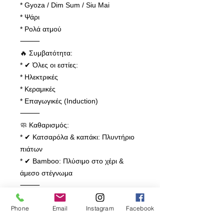
* Gyoza / Dim Sum / Siu Mai
* Ψάρι
* Ρολά ατμού
⸻
🔥 Συμβατότητα:
* ✔ Όλες οι εστίες:
* Ηλεκτρικές
* Κεραμικές
* Επαγωγικές (Induction)
⸻
🧼 Καθαρισμός:
* ✔ Κατσαρόλα & καπάκι: Πλυντήριο
πιάτων
* ✔ Bamboo: Πλύσιμο στο χέρι &
άμεσο στέγνωμα
⸻
📐 Διαστάσεις:
Phone
Email
Instagram
Facebook
* Με steamer: 22 x 18 cm
* Χωρίς steamer: 22 x 12 cm