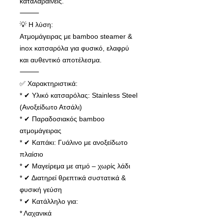
καταλαβαίνεις.
⸻
💡 Η λύση:
Ατμομάγειρας με bamboo steamer &
inox κατσαρόλα για φυσικό, ελαφρύ
και αυθεντικό αποτέλεσμα.
⸻
✅ Χαρακτηριστικά:
* ✔ Υλικό κατσαρόλας: Stainless Steel
(Ανοξείδωτο Ατσάλι)
* ✔ Παραδοσιακός bamboo
ατμομάγειρας
* ✔ Καπάκι: Γυάλινο με ανοξείδωτο
πλαίσιο
* ✔ Μαγείρεμα με ατμό – χωρίς λάδι
* ✔ Διατηρεί θρεπτικά συστατικά &
φυσική γεύση
* ✔ Κατάλληλο για:
* Λαχανικά