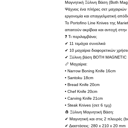
Μαγνητική Ξύλινη Βάση (Both Magn
Ψάχνεις ένα πλήρες σετ μαχαιριών 
εργονομία και επαγγελματική απόδ
Το Portofino Line Knives της Marie
απαιτούν ακρίβεια και αντοχή στην 
❓ Τι περιλαμβάνει;
✔ 11 τεμάχια συνολικά
✔ 10 μαχαίρια διαφορετικών χρήσ
✔ Ξύλινη βάση BOTH MAGNETIC (μ
📏 Μαχαίρια:
• Narrow Boning Knife 16cm
• Santoku 18cm
• Bread Knife 20cm
• Chef Knife 20cm
• Carving Knife 21cm
• Steak Knives (σετ 6 τμχ)
🧲 Ξύλινη Μαγνητική Βάση:
✔ Μαγνητική και στις 2 πλευρές (b
✔ Διαστάσεις: 280 x 210 x 20 mm