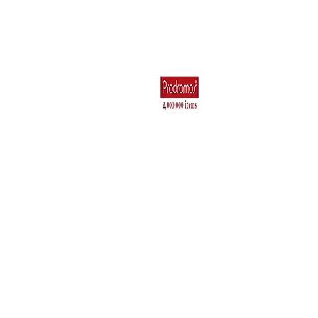
Για το Σπίτι
Ηλεκτρικά Είδη 
Κουζιν