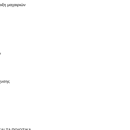
ιξη μαχαιριών
ν
χυσης