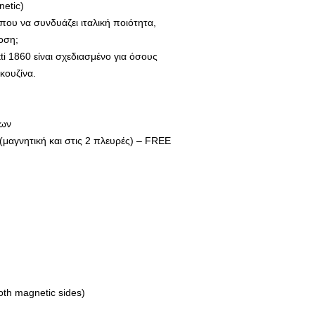
etic)
που να συνδυάζει ιταλική ποιότητα,
οση;
tti 1860 είναι σχεδιασμένο για όσους
κουζίνα.
εων
αγνητική και στις 2 πλευρές) – FREE
oth magnetic sides)