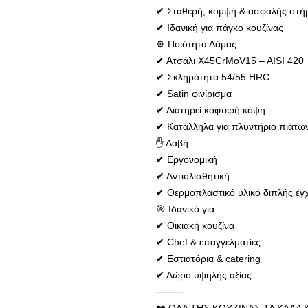
✔ Σταθερή, κομψή & ασφαλής στήρ
✔ Ιδανική για πάγκο κουζίνας
⚙️ Ποιότητα Λάμας:
✔ Ατσάλι X45CrMoV15 – AISI 420
✔ Σκληρότητα 54/55 HRC
✔ Satin φινίρισμα
✔ Διατηρεί κοφτερή κόψη
✔ Κατάλληλα για πλυντήριο πιάτω
✋ Λαβή:
✔ Εργονομική
✔ Αντιολισθητική
✔ Θερμοπλαστικό υλικό διπλής έγ
🎯 Ιδανικό για:
✔ Οικιακή κουζίνα
✔ Chef & επαγγελματίες
✔ Εστιατόρια & catering
✔ Δώρο υψηλής αξίας
⸻