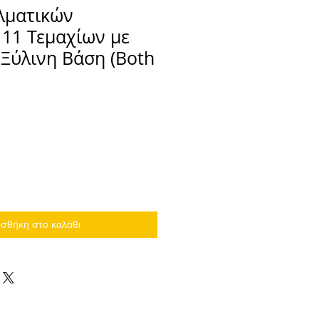
λματικών
11 Τεμαχίων με
Ξύλινη Βάση (Both
σθήκη στο καλάθι