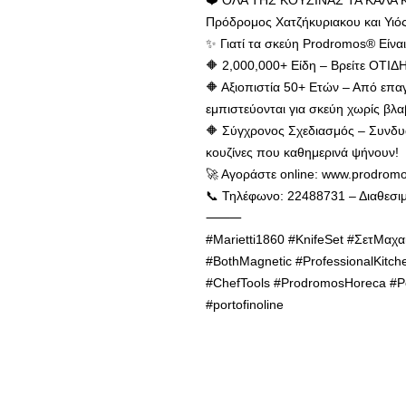
❤️ ΟΛΑ ΤΗΣ ΚΟΥΖΙΝΑΣ ΤΑ ΚΑΛΑ 
Πρόδρομος Χατζήκυριακου και Υιό
✨ Γιατί τα σκεύη Prodromos® Είνα
🔶 2,000,000+ Είδη – Βρείτε ΟΤΙΔ
🔶 Αξιοπιστία 50+ Ετών – Από επαγ
εμπιστεύονται για σκεύη χωρίς βλα
🔶 Σύγχρονος Σχεδιασμός – Συνδυά
κουζίνες που καθημερινά ψήνουν!
🚀 Αγοράστε online: www.prodrom
📞 Τηλέφωνο: 22488731 – Διαθεσιμ
⸻
#Marietti1860 #KnifeSet #ΣετΜαχα
#BothMagnetic #ProfessionalKitc
#ChefTools #ProdromosHoreca #Po
#portofinoline