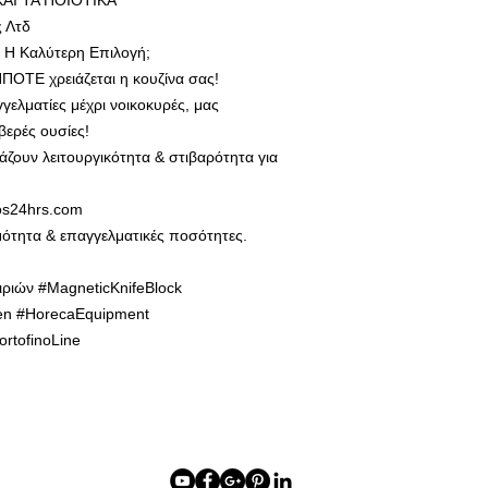
ΚΑΙ ΤΑ ΠΟΙΟΤΙΚΑ
ς Λτδ
ι Η Καλύτερη Επιλογή;
ΗΠΟΤΕ χρειάζεται η κουζίνα σας!
γελματίες μέχρι νοικοκυρές, μας
βερές ουσίες!
ζουν λειτουργικότητα & στιβαρότητα για
os24hrs.com
ότητα & επαγγελματικές ποσότητες.
ιριών #MagneticKnifeBlock
hen #HorecaEquipment
rtofinoLine