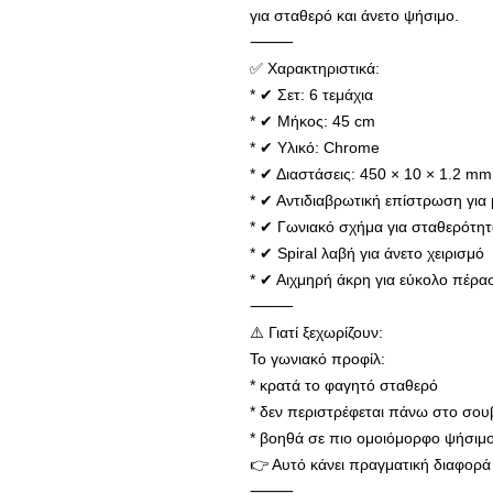
για σταθερό και άνετο ψήσιμο.
⸻
✅ Χαρακτηριστικά:
* ✔ Σετ: 6 τεμάχια
* ✔ Μήκος: 45 cm
* ✔ Υλικό: Chrome
* ✔ Διαστάσεις: 450 × 10 × 1.2 mm
* ✔ Αντιδιαβρωτική επίστρωση για 
* ✔ Γωνιακό σχήμα για σταθερότη
* ✔ Spiral λαβή για άνετο χειρισμό
* ✔ Αιχμηρή άκρη για εύκολο πέρα
⸻
⚠️ Γιατί ξεχωρίζουν:
Το γωνιακό προφίλ:
* κρατά το φαγητό σταθερό
* δεν περιστρέφεται πάνω στο σου
* βοηθά σε πιο ομοιόμορφο ψήσιμ
👉 Αυτό κάνει πραγματική διαφορά
⸻