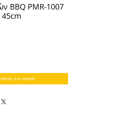
ιών BBQ PMR-1007
α 45cm
σθήκη στο καλάθι