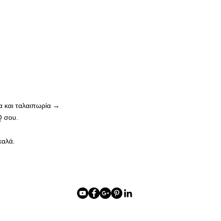
 και ταλαιπωρία →
Q σου.
καλά.