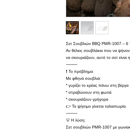
Σετ Σουβλιών BBQ PMR-1007 – 6 
Αν θέλεις σουβλάκια που να ψήνοντ
να σκουριάζουν, αυτό το σετ είναι
⸻
❗ Το πρόβλημα:
Με φθηνά σουβλιά:
* γυρίζει το κρέας πάνω στη βέργα
* στραβώνουν στη φωτιά
* σκουριάζουν γρήγορα
👉 Το ψήσιμο γίνεται ταλαιπωρία.
⸻
💡 Η λύση:
Σετ σουβλιών PMR-1007 με γωνιακ