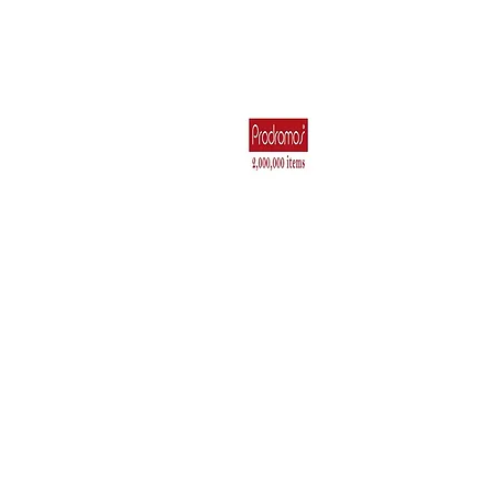
Για το Σπίτι
Ηλεκτρικά Είδη 
Κουζιν