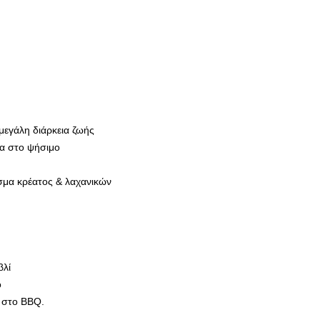
μεγάλη διάρκεια ζωής
τα στο ψήσιμο
σμα κρέατος & λαχανικών
βλί
ο
 στο BBQ.