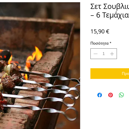
Σετ Σουβλ
– 6 Τεμάχι
Τιμή
15,90 €
Ποσότητα
*
Προ