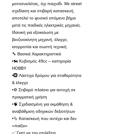
μοτοσυκλέτας, όχι παιχνίδι. Με street
σχεδίαση και στιβαρή κατασκευή,
αποτελεί το φυσικό επόμενο βήμα
μετά τις παιδικές ηλεκτρικές μηχανές.
Ιδανική για εξοικείωση με
βενζινοκίνητη μηχανή, έλεγχο,
ισορροπία και σωστή τεχνική.
🔧 Βασικά Χαρακτηριστικά
•🏍️ Κυβισμός 49cc – κατηγορία
HOBBY
•🛞 Λάστιχα δρόμου για σταθερότητα
& έλεγχο
•⚙️ Στιβαρό πλαίσιο για αντοχή σε
πραγματική χρήση
•🧠 Σχεδιασμένη για εκμάθηση &
αναβάθμιση οδηγικών δεξιοτήτων
•🔩 Κατασκευή που αντέχει και δεν
«παίζει»
✅ Γιατί να την επιλέξετε