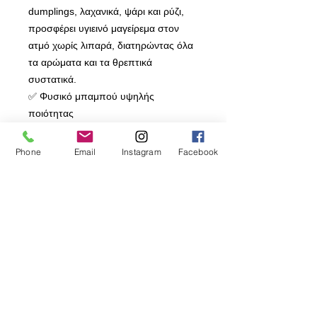
dumplings, λαχανικά, ψάρι και ρύζι,
προσφέρει υγιεινό μαγείρεμα στον
ατμό χωρίς λιπαρά, διατηρώντας όλα
τα αρώματα και τα θρεπτικά
συστατικά.
✅ Φυσικό μπαμπού υψηλής
ποιότητας
✅ Διάμετρος 20cm – ιδανικό για
οικιακή χρήση
Phone
Email
Instagram
Facebook
✅ Ελαφρύ & πρακτικό
✅ Παραδοσιακός τρόπος
μαγειρέματος
✅ Ιδανικό για υγιεινό τρόπο ζωής
Μαγειρέψτε εύκολα, υγιεινά και
απολαύστε αυθεντικό αποτέλεσμα
στο τραπέζι σας! 🥟🥬
#BambooSteamer #HealthyCooking
#BaoBuns #ΜαγείρεμαΑτμού