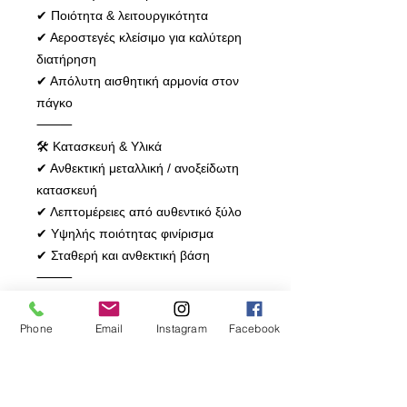
✔ Ποιότητα & λειτουργικότητα
✔ Αεροστεγές κλείσιμο για καλύτερη
διατήρηση
✔ Απόλυτη αισθητική αρμονία στον
πάγκο
⸻
🛠 Κατασκευή & Υλικά
✔ Ανθεκτική μεταλλική / ανοξείδωτη
κατασκευή
✔ Λεπτομέρειες από αυθεντικό ξύλο
✔ Υψηλής ποιότητας φινίρισμα
✔ Σταθερή και ανθεκτική βάση
⸻
📏 Διαστάσεις Ψωμοθήκης
(L) 385 × (W) 190 × (H) 255 mm
Phone
Email
Instagram
Facebook
Ιδανική χωρητικότητα για καθημερινή
χρήση – διατηρεί το ψωμί φρέσκο και
προστατευμένο.