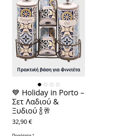
💙 Holiday in Porto –
Σετ Λαδιού &
Ξυδιού 🍾🥂
Τιμή
32,90 €
Ποσότητα
*