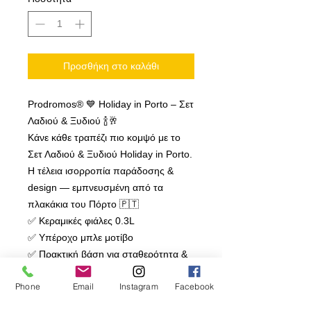
Προσθήκη στο καλάθι
Prodromos® 💙 Holiday in Porto – Σετ
Λαδιού & Ξυδιού 🍾🥂
Κάνε κάθε τραπέζι πιο κομψό με το
Σετ Λαδιού & Ξυδιού Holiday in Porto.
Η τέλεια ισορροπία παράδοσης &
design — εμπνευσμένη από τα
πλακάκια του Πόρτο 🇵🇹
✅ Κεραμικές φιάλες 0.3L
✅ Υπέροχο μπλε μοτίβο
✅ Πρακτική βάση για σταθερότητα &
στυλ
Phone
Email
Instagram
Facebook
✨ Για σερβίρισμα με φινέτσα – κάθε
μέρα!