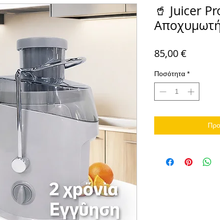
🥤 Juicer 
Αποχυμωτή
Τιμή
85,00 €
Ποσότητα
*
Προ