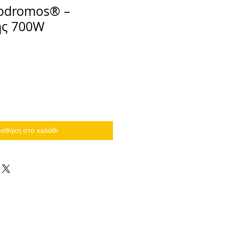
Prodromos® –
ς 700W
σθήκη στο καλάθι