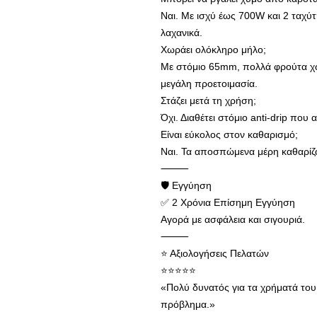
Ναι. Με ισχύ έως 700W και 2 ταχύτη
λαχανικά.
Χωράει ολόκληρο μήλο;
Με στόμιο 65mm, πολλά φρούτα χω
μεγάλη προετοιμασία.
Στάζει μετά τη χρήση;
Όχι. Διαθέτει στόμιο anti-drip που 
Είναι εύκολος στον καθαρισμό;
Ναι. Τα αποσπώμενα μέρη καθαρίζο
⸻
🛡 Εγγύηση
✅ 2 Χρόνια Επίσημη Εγγύηση
Αγορά με ασφάλεια και σιγουριά.
⸻
⭐ Αξιολογήσεις Πελατών
⭐⭐⭐⭐⭐
«Πολύ δυνατός για τα χρήματά του
πρόβλημα.»