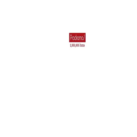
Για το Σπίτι
Ηλεκτρικά Είδη 
Κουζιν