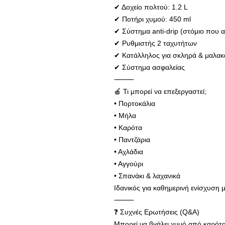
✔ Δοχείο πολτού: 1.2 L
✔ Ποτήρι χυμού: 450 ml
✔ Σύστημα anti-drip (στόμιο που 
✔ Ρυθμιστής 2 ταχυτήτων
✔ Κατάλληλος για σκληρά & μαλακ
✔ Σύστημα ασφαλείας
⸻
🍎 Τι μπορεί να επεξεργαστεί;
• Πορτοκάλια
• Μήλα
• Καρότα
• Παντζάρια
• Αχλάδια
• Αγγούρι
• Σπανάκι & λαχανικά
Ιδανικός για καθημερινή ενίσχυση μ
⸻
❓ Συχνές Ερωτήσεις (Q&A)
Μπορεί να βγάλει χυμό από καρότα