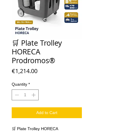
🛒 Plate Trolley
HORECA
Prodromos®
Price
€1,214.00
Quantity
*
Add to Cart
🛒 Plate Trolley HORECA