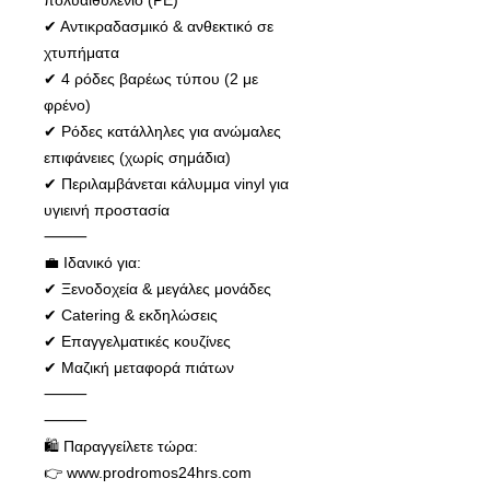
πολυαιθυλένιο (PE)
✔ Αντικραδασμικό & ανθεκτικό σε
χτυπήματα
✔ 4 ρόδες βαρέως τύπου (2 με
φρένο)
✔ Ρόδες κατάλληλες για ανώμαλες
επιφάνειες (χωρίς σημάδια)
✔ Περιλαμβάνεται κάλυμμα vinyl για
υγιεινή προστασία
⸻
💼 Ιδανικό για:
✔ Ξενοδοχεία & μεγάλες μονάδες
✔ Catering & εκδηλώσεις
✔ Επαγγελματικές κουζίνες
✔ Μαζική μεταφορά πιάτων
⸻
⸻
🛍️ Παραγγείλετε τώρα:
👉 www.prodromos24hrs.com