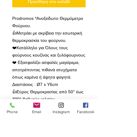
Προσθήκη στο καλάθι
Prodromos *Ανοξείδωτο Θερμόμετρο
Φούρνου.
👍Μετράει με ακρίβεια την εσωτερική
θερμοκρασκία του φούρνου.
❤️Κατάλληλο για Όλους τους
φούρνους κουζίνας και ξυλόφουρνους
❤️ Εξασφαλίζει ασφαλές μαγείρεμα,
αποτρέποντας πιθανά ατυχήματα
όπως καμένα ή άψητα φαγητά.
Διαστάσεις : Ø7 x Y6cm
👍Εύρος Θερμοκρασίας από 50° έως
300° βαθμούς κελσίου.
👍 Ευανάγνωστο
Phone
Email
Instagram
Facebook
👍Περίβλημα από ανοξείδωτο ατσάλι,
μεγάλη διάρκεια ζωής
👍Με ειδικό γάντζο για να το
κρεμάσετε στο εσωτερικό του