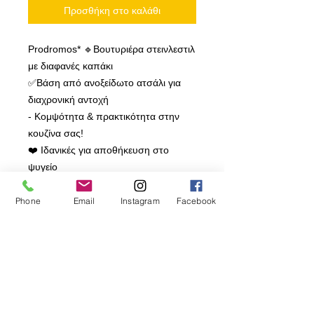
Προσθήκη στο καλάθι
Prodromos* 🔹Βουτυριέρα στεινλεστιλ
με διαφανές καπάκι
✅Βάση από ανοξείδωτο ατσάλι για
διαχρονική αντοχή
- Κομψότητα & πρακτικότητα στην
κουζίνα σας!
❤️ Ιδανικές για αποθήκευση στο
ψυγείο
❤️ Ιδανικές για σερβίρισμα στο
τραπέζι
Phone
Email
Instagram
Facebook
❤️ Ιδανικές για εύκολη χρήση στο
μαγείρεμα
💯 Πιστοποίηση τροφίμων | Άνετο
μέγεθος | Εύκολη χρήση
📦 Παράδοση Παγκύπρια &
Πανελλαδικά