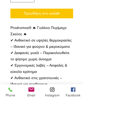
Προσθήκη στο καλάθι
Prodromos® 🔥 Γυάλινο Πυρίμαχο
Σκεύος 🔥
✔ Ανθεκτικό σε υψηλές θερμοκρασίες
– Ιδανικό για φούρνο & μικροκύματα
✔ Διαφανές γυαλί – Παρακολουθείτε
το ψήσιμο χωρίς άνοιγμα
✔ Εργονομικές λαβές – Ασφαλές &
εύκολο κράτημα
✔ Ανθεκτικό στις γρατσουνιές –
Ιδανικό για σερβίρισμα
✔ Κατάλληλο για πλυντήριο πιάτων
Phone
Email
Instagram
Facebook
📏 Διαθέσιμα Μεγέθη:
🔹 2,0L – 30,2 x 19,6 x 5,8 cm
🔹 3,7L – 38 x 25,5 x 6,4 cm
💡 Για λαχταριστά γεύματα: