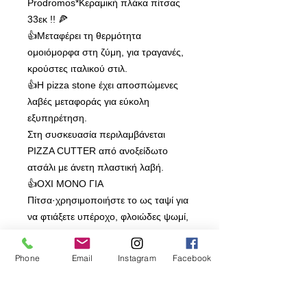
Prodromos*Κεραμική πλάκα πίτσας
33εκ !! 🍕
👍Μεταφέρει τη θερμότητα
ομοιόμορφα στη ζύμη, για τραγανές,
κρούστες ιταλικού στιλ.
👍Η pizza stone έχει αποσπώμενες
λαβές μεταφοράς για εύκολη
εξυπηρέτηση.
Στη συσκευασία περιλαμβάνεται
PIZZA CUTTER από ανοξείδωτο
ατσάλι με άνετη πλαστική λαβή.
👍ΟΧΙ ΜΟΝΟ ΓΙΑ
Πίτσα·χρησιμοποιήστε το ως ταψί για
να φτιάξετε υπέροχο, φλοιώδες ψωμί,
τραγανό κουλούρι ή μαλακό, γευστικό
φαλάφελ
Phone
Email
Instagram
Facebook
👍Η πέτρα 30εκ απορροφά τη
θερμότητα από το φούρνο σας,
κάνοντας τη ζύμη επιπλέον τραγανή -