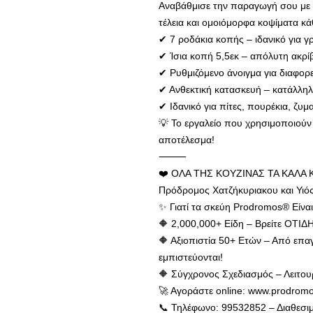
Αναβάθμισε την παραγωγή σου με 
τέλεια και ομοιόμορφα κοψίματα κά
✔ 7 ροδάκια κοπής – ιδανικό για γ
✔ Ίσια κοπή 5,5εκ – απόλυτη ακρί
✔ Ρυθμιζόμενο άνοιγμα για διαφορ
✔ Ανθεκτική κατασκευή – κατάλληλ
✔ Ιδανικό για πίτες, πουρέκια, ζυ
💡 Το εργαλείο που χρησιμοποιούν 
αποτέλεσμα!
⸻
❤️ ΟΛΑ ΤΗΣ ΚΟΥΖΙΝΑΣ ΤΑ ΚΑΛΑ 
Πρόδρομος Χατζήκυριακου και Υιό
✨ Γιατί τα σκεύη Prodromos® Είνα
🔶 2,000,000+ Είδη – Βρείτε ΟΤΙΔ
🔶 Αξιοπιστία 50+ Ετών – Από επαγ
εμπιστεύονται!
🔶 Σύγχρονος Σχεδιασμός – Λειτου
🚀 Αγοράστε online: www.prodrom
📞 Τηλέφωνο: 99532852 – Διαθεσι