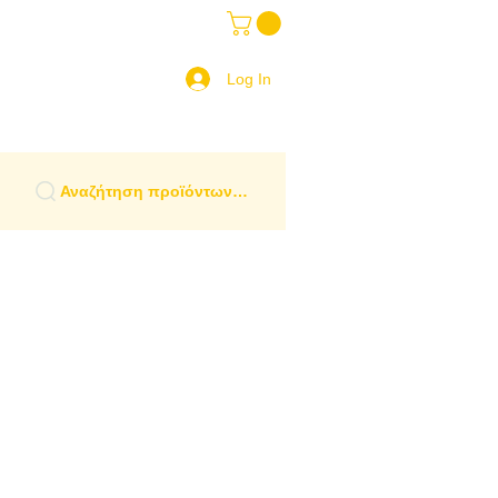
ραδοσιακά Είδη
More
 Ελλάδα
Log In
Αναζήτηση προϊόντων…