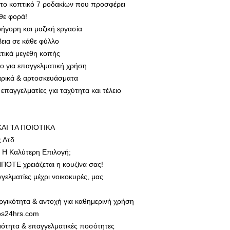
το κοπτικό 7 ροδακίων που προσφέρει
θε φορά!
ρήγορη και μαζική εργασία
βεια σε κάθε φύλλο
ετικά μεγέθη κοπής
ο για επαγγελματική χρήση
μαρικά & αρτοσκευάσματα
επαγγελματίες για ταχύτητα και τέλειο
ΚΑΙ ΤΑ ΠΟΙΟΤΙΚΑ
ς Λτδ
ι Η Καλύτερη Επιλογή;
ΗΠΟΤΕ χρειάζεται η κουζίνα σας!
γελματίες μέχρι νοικοκυρές, μας
ργικότητα & αντοχή για καθημερινή χρήση
os24hrs.com
μότητα & επαγγελματικές ποσότητες