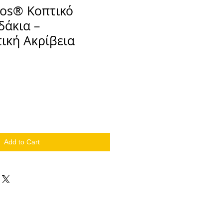
os® Κοπτικό
δάκια –
ική Ακρίβεια
Add to Cart