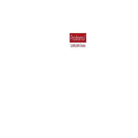
Για το Σπίτι
Ηλεκτρικά Είδη 
Κουζιν