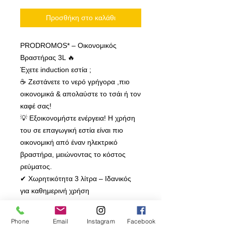
Προσθήκη στο καλάθι
PRODROMOS* – Οικονομικός
Βραστήρας 3L 🔥
Έχετε induction εστία ;
☕ Ζεστάνετε το νερό γρήγορα ,πιο
οικονομικά & απολαύστε το τσάι ή τον
καφέ σας!
💡 Εξοικονομήστε ενέργεια! Η χρήση
του σε επαγωγική εστία είναι πιο
οικονομική από έναν ηλεκτρικό
βραστήρα, μειώνοντας το κόστος
ρεύματος.
✔ Χωρητικότητα 3 λίτρα – Ιδανικός
για καθημερινή χρήση
✔ Ανοξείδωτο ατσάλι υψηλής
ποιότητας – Ανθεκτικό & υγιεινό
Phone
Email
Instagram
Facebook