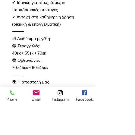
✔ Ιδανική για πίτες, ζύμες &
παραδοσιακές συνταγές
✔ Αντοχή στη καθημερινή χρήση
(οικιακή & επαγγελματική)
⸻
📐 Διαθέσιμα μεγέθη
🔵 Στρογγυλές:
40εκ • 55εκ • 70εκ
🔵 Ορθογώνιες:
70×45εκ • 60×45εκ
⸻
🌍 Η αποστολή μας
Στην Prodromos Hadjikyriakos & Son
Ltd, από το 1968 μέχρι σήμερα,
Phone
Email
Instagram
Facebook
έχουμε έναν στόχο:
👉 να κρατάμε την παράδοση
ζωντανή — όπου κι αν βρίσκεστε.
📦 Στέλνουμε σε Κύπρο, Ελλάδα και
παγκοσμίως, για να μπορείτε να