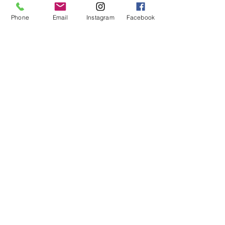
36εκ
Phone
Email
Instagram
Facebook
40εκ
👍Για επαγγελματική και οικιακή
χρήση
👍Εργονομικός σχεδιασμός με χερούλι
👍Στιβαροί
👍Καθαρό αλουμίνιο
👍Άνεση και απλότητα στη χρήση και
τη φροντίδα
❤️ΟΛΑ ΤΗΣ ΚΟΥΖΙΝΑΣ ΤΑ ΚΑΛΑ ΚΑΙ
ΤΑ ΠΟΙΟΤΙΚΑ❤️
Παγκύπρια και Πανελλαδική
παράδοση:
Πρόδρομος Χατζήκυριακου και υιός
λτδ
τηλ 0035722488731/22490110