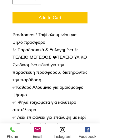
Add to Cart
Prodromos * Ταψί αλουμινίου για
ψηλό πρόσφορο
✨ Παραδοσιακά & Ευλογημένα ✨
ΤΕΛΕΙΟ ΜΕΓΕΘΟΣ ❤️ΤΕΛΕΙΟ ΥΛΙΚΟ
Σχεδιασμένο ειδικά για την
παρασκευή πρόσφορου, διατηρώντας
την παράδοση.
✅Καθαρό Αλουμίνιο για ομοιόμορφο
ψήσιμο
✅ Ψηλά τοιχώματα για καλύτερο
αποτέλεσμα.
✅ Λεία επιφάνεια για επάλυψη με κερί
✅Ελαφρύ και Ανθεκτικό με αντοχή στη
σκουριά και στη φθορά.
Phone
Email
Instagram
Facebook
✅Με πιστοποίηση τροφίμων