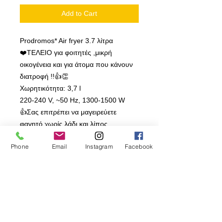
Add to Cart
Prodromos* Air fryer 3.7 λίτρα
❤️ΤΕΛΕΙΟ για φοιτητές ,μικρή
οικογένεια και για άτομα που κάνουν
διατροφή !!👍👏
Χωρητικότητα: 3,7 l
220-240 V, ~50 Hz, 1300-1500 W
👍Σας επιτρέπει να μαγειρεύετε
φαγητό χωρίς λάδι και λίπος
👍Κατσαρόλα με αντικολλητική
Phone
Email
Instagram
Facebook
επίστρωση
👍Ηλεκτρονικός έλεγχος
👍6 προγράμματα για μαγείρεμα
διαφορετικών πιάτων
❤️ΟΛΑ ΤΗΣ ΚΟΥΖΙΝΑΣ ΤΑ ΚΑΛΑ ΚΑΙ
ΤΑ ΠΟΙΟΤΙΞΑ❤️
Αποκλειστικά Παγκύπρια και