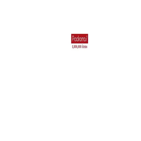
Για το Σπίτι
Ηλεκτρικά Είδη 
Κουζιν