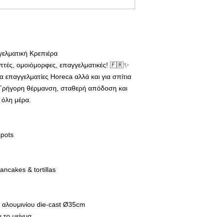
ελματική Κρεπιέρα
πτές, ομοιόμορφες, επαγγελματικές! 🇫🇷✨
α επαγγελματίες Horeca αλλά και για σπίτια
. Γρήγορη θέρμανση, σταθερή απόδοση και
 όλη μέρα.
spots
ancakes & tortillas
 αλουμινίου die-cast Ø35cm
 το μείγμα