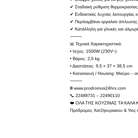
✔ Σταδιακή ρύθμιση θερμοκρασίας 
✔ Ενδεικτικές λυχνίες λειτουργίας κ
✔ Περιλαμβάνει εργαλείο άπλωσης
✔ Κατάλληλη για γλυκές και αλμυρέ
⸻
📊 Τεχνικά Χαρακτηριστικά:
• Ισχύς: 1500W (230V~)
• Βάρος: 2,5 kg
• Διαστάσεις: 9,5 × 37 × 38,5 cm
• Κατασκευή / Housing: Μαύρο – α
⸻
🌐 www.prodromos24hrs.com
📞 22488731 – 22490110
❤️ ΟΛΑ ΤΗΣ ΚΟΥΖΙΝΑΣ ΤΑ ΚΑΛΑ 
Πρόδρομος Χατζήκυριακου & Υιός 