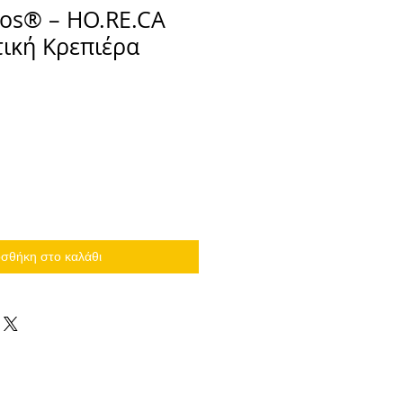
os® – HO.RE.CA
ική Κρεπιέρα
σθήκη στο καλάθι