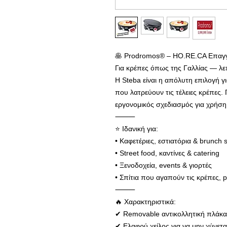
🥞 Prodromos® – HO.RE.CA Επαγγ
Για κρέπες όπως της Γαλλίας — λε
Η Steba είναι η απόλυτη επιλογή γι
που λατρεύουν τις τέλειες κρέπες
εργονομικός σχεδιασμός για χρήση
⸻
⭐ Ιδανική για:
• Καφετέριες, εστιατόρια & brunch 
• Street food, καντίνες & catering
• Ξενοδοχεία, events & γιορτές
• Σπίτια που αγαπούν τις κρέπες, p
⸻
🔥 Χαρακτηριστικά:
✔ Removable αντικολλητική πλάκα
✔ Ελαφρύ χείλος για να μην χύνεται