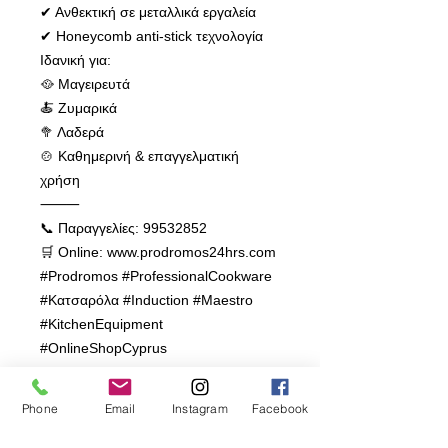
✔ Ανθεκτική σε μεταλλικά εργαλεία
✔ Honeycomb anti-stick τεχνολογία
Ιδανική για:
🥘 Μαγειρευτά
🍝 Ζυμαρικά
🥦 Λαδερά
🍲 Καθημερινή & επαγγελματική
χρήση
⸻
📞 Παραγγελίες: 99532852
🛒 Online: www.prodromos24hrs.com
#Prodromos #ProfessionalCookware
#Κατσαρόλα #Induction #Maestro
#KitchenEquipment
#OnlineShopCyprus
⸻
❤️ ΟΛΑ ΤΗΣ ΚΟΥΖΙΝΑΣ ΤΑ ΚΑΛΑ ΚΑΙ
Phone
Email
Instagram
Facebook
ΤΑ ΠΟΙΟΤΙΚΑ
Πρόδρομος Χατζήκυριακου και Υιός