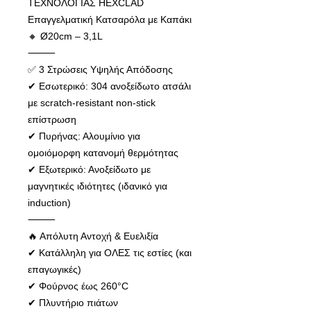
ΤΕΧΝΟΛΟΓΙΑΣ HEXCLAD
Επαγγελματική Κατσαρόλα με Καπάκι
🔸 Ø20cm – 3,1L
⸻
✅ 3 Στρώσεις Υψηλής Απόδοσης
✔ Εσωτερικό: 304 ανοξείδωτο ατσάλι
με scratch-resistant non-stick
επίστρωση
✔ Πυρήνας: Αλουμίνιο για
ομοιόμορφη κατανομή θερμότητας
✔ Εξωτερικό: Ανοξείδωτο με
μαγνητικές ιδιότητες (ιδανικό για
induction)
⸻
🔥 Απόλυτη Αντοχή & Ευελιξία
✔ Κατάλληλη για ΟΛΕΣ τις εστίες (και
επαγωγικές)
✔ Φούρνος έως 260°C
✔ Πλυντήριο πιάτων