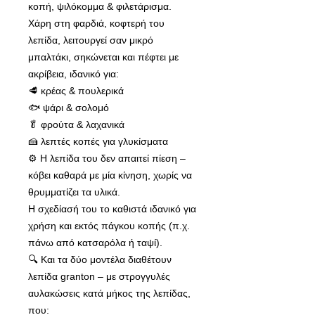
κοπή, ψιλόκομμα & φιλετάρισμα.
Χάρη στη φαρδιά, κοφτερή του
λεπίδα, λειτουργεί σαν μικρό
μπαλτάκι, σηκώνεται και πέφτει με
ακρίβεια, ιδανικό για:
🥩 κρέας & πουλερικά
🐟 ψάρι & σολομό
🥬 φρούτα & λαχανικά
🍰 λεπτές κοπές για γλυκίσματα
⚙️ Η λεπίδα του δεν απαιτεί πίεση –
κόβει καθαρά με μία κίνηση, χωρίς να
θρυμματίζει τα υλικά.
Η σχεδίασή του το καθιστά ιδανικό για
χρήση και εκτός πάγκου κοπής (π.χ.
πάνω από κατσαρόλα ή ταψί).
🔍 Και τα δύο μοντέλα διαθέτουν
λεπίδα granton – με στρογγυλές
αυλακώσεις κατά μήκος της λεπίδας,
που: