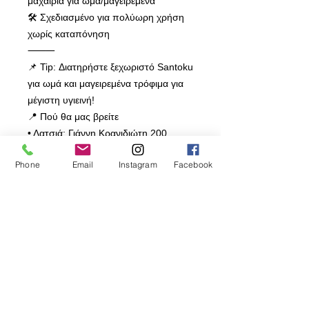
μαχαίρια για ωμά/μαγειρεμένα
🛠️ Σχεδιασμένο για πολύωρη χρήση
χωρίς καταπόνηση
⸻
📌 Tip: Διατηρήστε ξεχωριστό Santoku
για ωμά και μαγειρεμένα τρόφιμα για
μέγιστη υγιεινή!
📍 Πού θα μας βρείτε
• Λατσιά: Γιάννη Κρανιδιώτη 200
• Ακρόπολη: Αμφιτρίτης 6
Phone
Email
Instagram
Facebook
🕐 Ωράρια & χάρτες:
www.prodromos24hrs.com
📞 22488731 / 22490110
⸻
❤️ ΟΛΑ ΤΗΣ ΚΟΥΖΙΝΑΣ ΤΑ ΚΑΛΑ ΚΑΙ
ΤΑ ΠΟΙΟΤΙΚΑ
Πρόδρομος Χατζήκυριακου και Υιός
Λτδ
🌟 Γιατί τα σκεύη Prodromos Είναι Η