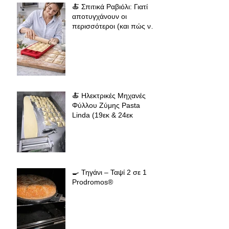
🍝 Σπιτικά Ραβιόλι: Γιατί
αποτυγχάνουν οι
περισσότεροι (και πώς να
πετύχεις επαγγελματικό
αποτέλεσμα
🍝 Ηλεκτρικές Μηχανές
Φύλλου Ζύμης Pasta
Linda (19εκ & 24εκ
🍳 Τηγάνι – Ταψί 2 σε 1
Prodromos®