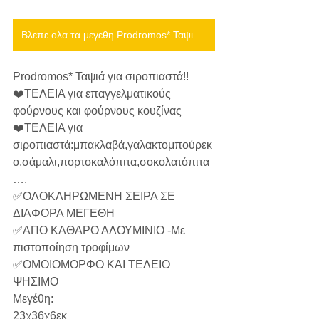
Βλεπε ολα τα μεγεθη Prodromos* Ταψιά για σιροπιαστά!!
Prodromos* Ταψιά για σιροπιαστά!!
❤️ΤΕΛΕΙΑ για επαγγελματικούς 
φούρνους και φούρνους κουζίνας
❤️ΤΕΛΕΙΑ για 
σιροπιαστά:μπακλαβά,γαλακτομπούρεκ
ο,σάμαλι,πορτοκαλόπιτα,σοκολατόπιτα
….
✅ΟΛΟΚΛΗΡΩΜΕΝΗ ΣΕΙΡΑ ΣΕ 
ΔΙΑΦΟΡΑ ΜΕΓΕΘΗ
✅ΑΠΟ ΚΑΘΑΡΟ ΑΛΟΥΜΙΝΙΟ -Με 
πιστοποίηση τροφίμων
✅ΟΜΟΙΟΜΟΡΦΟ ΚΑΙ ΤΕΛΕΙΟ 
ΨΗΣΙΜΟ
Μεγέθη:
23χ36χ6εκ