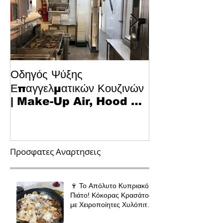
Οδηγός Ψύξης
Το Μυστικό για
Επαγγελματικών Κουζινών
Κυπριακό Παστ
| Make-Up Air, Hood &
Τεχνολογία κα
Spill-Off
στην Κουζίνα
Προσφατες Αναρτησεις
🍷 Το Απόλυτο Κυπριακό
Πιάτο! Κόκορας Κρασάτος
με Χειροποίητες Χυλόπιτες
| Πολύ Μάγειρας 32 εκ