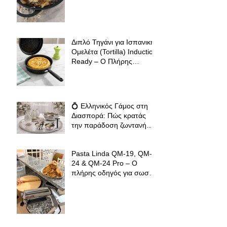
Διπλό Τηγάνι για Ισπανική
Ομελέτα (Tortilla) Induction
Ready – Ο Πλήρης
Οδηγός για Τέλειες
Tortillas, Ομελέτες και
Αυγοπαρασκευές
💍 Ελληνικός Γάμος στη
Διασπορά: Πώς κρατάς
την παράδοση ζωντανή
όπου κι αν βρίσκεσαι
Pasta Linda QM-19, QM-
24 & QM-24 Pro – Ο
πλήρης οδηγός για σωστό
άνοιγμα φύλλου ζύμης για
φλαούνες, πίτες και
σπιτικά ζυμαρικά