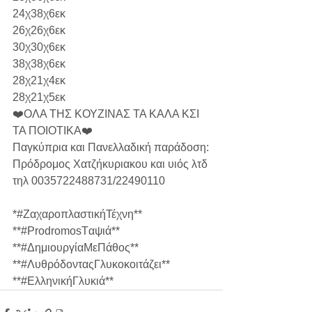
24χ38χ6εκ
26χ26χ6εκ
30χ30χ6εκ
38χ38χ6εκ
28χ21χ4εκ
28χ21χ5εκ
❤️ΟΛΑ ΤΗΣ ΚΟΥΖΙΝΑΣ ΤΑ ΚΑΛΑ ΚΣΙ 
ΤΑ ΠΟΙΟΤΙΚΑ❤️
Παγκύπρια και Πανελλαδική παράδοση:
Πρόδρομος Χατζήκυριακου και υιός λτδ
τηλ 0035722488731/22490110
*#ΖαχαροπλαστικήΤέχνη** 
**#ProdromosTαψιά** 
**#ΔημιουργίαΜεΠάθος**  
**#ΛυθρόδονταςΓλυκοκοιτάζει** 
**#ΕλληνικήΓλυκιά**