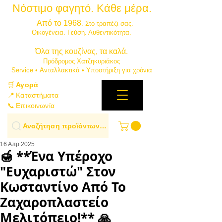
Νόστιμο φαγητό. Κάθε μέρα.
⭐
Από το 1968
. Στο τραπέζι σας.
​Οικογένεια. Γεύση. Αυθεντικότητα.
​Όλα της κουζίνας, τα καλά.
Πρόδρομος Χατζηκυριάκος
​Service • Ανταλλακτικά • Υποστήριξη για χρόνια
🛒
Αγορά
📍 Καταστήματα
📞 Επικοινωνία
Αναζήτηση προϊόντων…
16 Απρ 2025
🍯 **Ένα Υπέροχο
"Ευχαριστώ" Στον
Κωσταντίνο Από Το
Ζαχαροπλαστείο
Μελιτόπειο!** 🙏