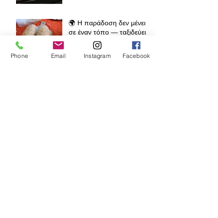
🌍 Η παράδοση δεν μένει
σε έναν τόπο — ταξιδεύει
Phone
Email
Instagram
Facebook
🥟 Παραδοσιακές Σανίδες
Ανοίγματος Φύλλου – Πώς
κρατάμε την ελληνική
παράδοση ζωντανή σε όλο
τον κόσμο
🧁 Prodromos® Φόρμα
Lava Cake – Το μυστικό
για τέλειο ψήσιμο κάθε
φορά