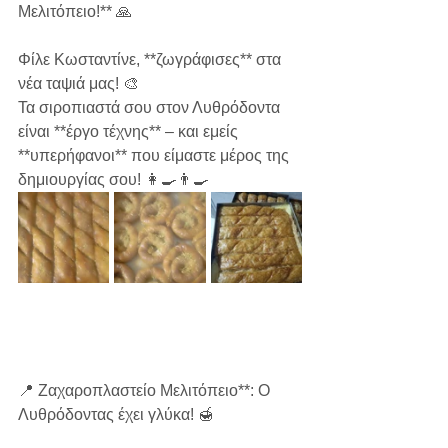
Μελιτόπειο!** 🙏  
Φίλε Κωσταντίνε, **ζωγράφισες** στα 
νέα ταψιά μας! 🎨  
Τα σιροπιαστά σου στον Λυθρόδοντα 
είναι **έργο τέχνης** – και εμείς 
**υπερήφανοι** που είμαστε μέρος της 
δημιουργίας σου! 👩🍳👨🍳
📍 Ζαχαροπλαστείο Μελιτόπειο**: Ο 
Λυθρόδοντας έχει γλύκα! 🍯