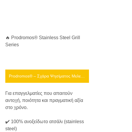
🔥 Prodromos® Stainless Steel Grill 
Series
Prodromos® – Σχάρα Ψησίματος Μελετημένη για Μεγάλα Ψάρια🐟🎣και όχι μόνο!!
Για επαγγελματίες που απαιτούν 
αντοχή, ποιότητα και πραγματική αξία 
στο χρόνο.
✔️ 100% ανοξείδωτο ατσάλι (stainless 
steel)