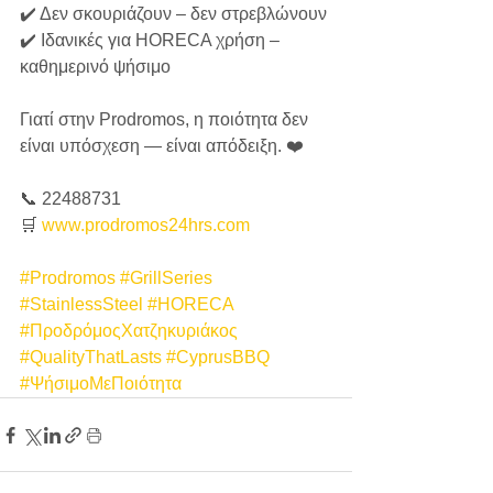
✔️ Δεν σκουριάζουν – δεν στρεβλώνουν
✔️ Ιδανικές για HORECA χρήση – 
καθημερινό ψήσιμο
Γιατί στην Prodromos, η ποιότητα δεν 
είναι υπόσχεση — είναι απόδειξη. ❤️
📞 22488731
🛒 
www.prodromos24hrs.com
#Prodromos
#GrillSeries
#StainlessSteel
#HORECA
#ΠροδρόμοςΧατζηκυριάκος
#QualityThatLasts
#CyprusBBQ
#ΨήσιμοΜεΠοιότητα