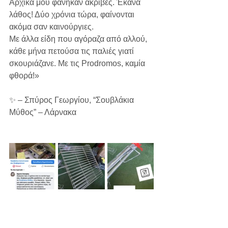
Αρχικά μου φάνηκαν ακριβές. Έκανα 
λάθος! Δύο χρόνια τώρα, φαίνονται 
ακόμα σαν καινούργιες.
Με άλλα είδη που αγόραζα από αλλού, 
κάθε μήνα πετούσα τις παλιές γιατί 
σκουριάζανε. Με τις Prodromos, καμία 
φθορά!»
✨ – Σπύρος Γεωργίου, “Σουβλάκια 
Μύθος” – Λάρνακα