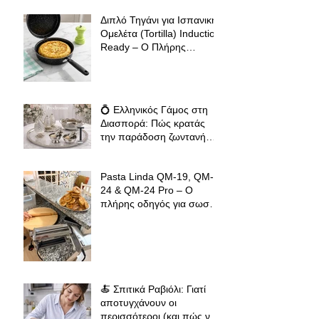
Διπλό Τηγάνι για Ισπανική
Ομελέτα (Tortilla) Induction
Ready – Ο Πλήρης
Οδηγός για Τέλειες
Tortillas, Ομελέτες και
Αυγοπαρασκευές
💍 Ελληνικός Γάμος στη
Διασπορά: Πώς κρατάς
την παράδοση ζωντανή
όπου κι αν βρίσκεσαι
Pasta Linda QM-19, QM-
24 & QM-24 Pro – Ο
πλήρης οδηγός για σωστό
άνοιγμα φύλλου ζύμης για
φλαούνες, πίτες και
σπιτικά ζυμαρικά
🍝 Σπιτικά Ραβιόλι: Γιατί
αποτυγχάνουν οι
περισσότεροι (και πώς να