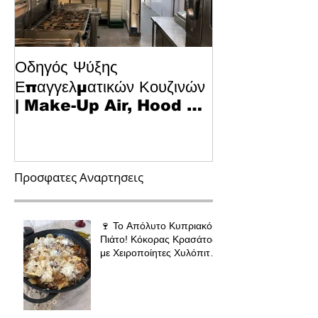
Οδηγός Ψύξης
Το Μυστικό για
Επαγγελματικών Κουζινών
Κυπριακό Παστ
| Make-Up Air, Hood &
Τεχνολογία κα
Spill-Off
στην Κουζίνα
Προσφατες Αναρτησεις
🍷 Το Απόλυτο Κυπριακό
Πιάτο! Κόκορας Κρασάτος
με Χειροποίητες Χυλόπιτες
| Πολύ Μάγειρας 32 εκ