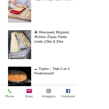
πετύχεις επαγγελματικό
αποτέλεσμα
🍝 Ηλεκτρικές Μηχανές
Φύλλου Ζύμης Pasta
Linda (19εκ & 24εκ
🍳 Τηγάνι – Ταψί 2 σε 1
Prodromos®
Phone
Email
Instagram
Facebook
🌍 Η παράδοση δεν μένει