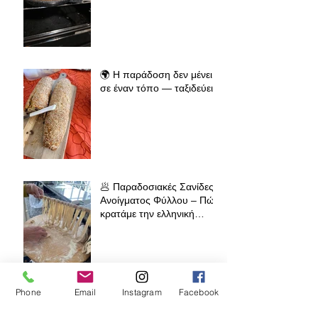
🌍 Η παράδοση δεν μένει
σε έναν τόπο — ταξιδεύει
🥟 Παραδοσιακές Σανίδες
Ανοίγματος Φύλλου – Πώς
κρατάμε την ελληνική
παράδοση ζωντανή σε όλο
τον κόσμο
Phone
Email
Instagram
Facebook
🧁 Prodromos® Φόρμα
Lava Cake – Το μυστικό