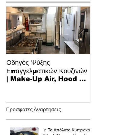
Οδηγός Ψύξης
Το Μυστικό για
Επαγγελματικών Κουζινών
Κυπριακό Παστ
| Make-Up Air, Hood &
Τεχνολογία κα
Spill-Off
στην Κουζίνα
Προσφατες Αναρτησεις
🍷 Το Απόλυτο Κυπριακό