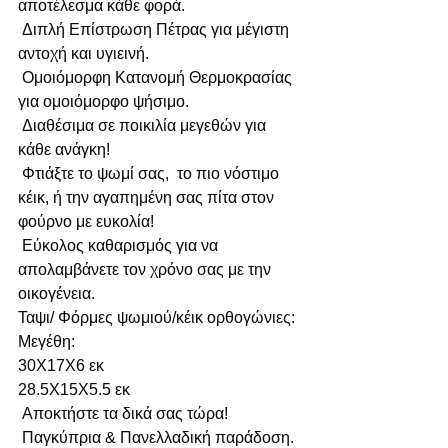
αποτέλεσμα κάθε φορά.
 Διπλή Επίστρωση Πέτρας για μέγιστη 
αντοχή και υγιεινή.
 Ομοιόμορφη Κατανομή Θερμοκρασίας 
για ομοιόμορφο ψήσιμο.
 Διαθέσιμα σε ποικιλία μεγεθών για 
κάθε ανάγκη!
 Φτιάξτε το ψωμί σας,  το πιο νόστιμο 
κέικ, ή την αγαπημένη σας πίτα στον 
φούρνο με ευκολία!
 Εύκολος καθαρισμός για να 
απολαμβάνετε τον χρόνο σας με την 
οικογένεια.
Ταψι/ Φόρμες ψωμιού/κέικ ορθογώνιες:
Μεγέθη:
30Χ17Χ6 εκ
28.5Χ15Χ5.5 εκ
 Αποκτήστε τα δικά σας τώρα!
 Παγκύπρια & Πανελλαδική παράδοση.