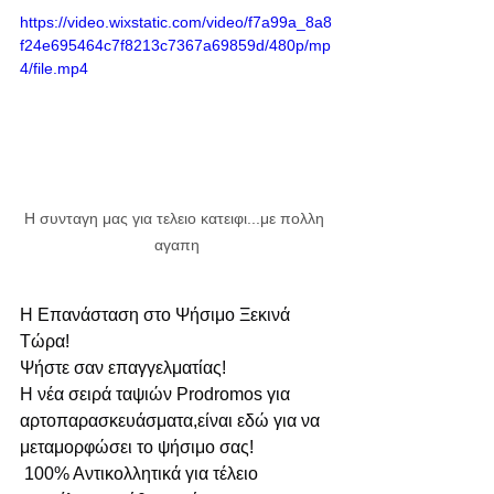
https://video.wixstatic.com/video/f7a99a_8a8
f24e695464c7f8213c7367a69859d/480p/mp
4/file.mp4
Η συνταγη μας για τελειο κατειφι...με πολλη 
αγαπη
Η Επανάσταση στο Ψήσιμο Ξεκινά 
Τώρα!
Ψήστε σαν επαγγελματίας!
Η νέα σειρά ταψιών Prodromos για 
αρτοπαρασκευάσματα,είναι εδώ για να 
μεταμορφώσει το ψήσιμο σας!
 100% Αντικολλητικά για τέλειο 