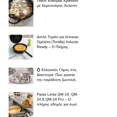
Πιάτο! Κόκορας Κρασάτος
με Χειροποίητες Χυλόπιτες
| Πολύ Μάγειρας 32 εκ
Διπλό Τηγάνι για Ισπανική
Ομελέτα (Tortilla) Induction
Ready – Ο Πλήρης
Οδηγός για Τέλειες
Tortillas, Ομελέτες και
Αυγοπαρασκευές
💍 Ελληνικός Γάμος στη
Διασπορά: Πώς κρατάς
την παράδοση ζωντανή
όπου κι αν βρίσκεσαι
Pasta Linda QM-19, QM-
24 & QM-24 Pro – Ο
πλήρης οδηγός για σωστό
άνοιγμα φύλλου ζύμης για
φλαούνες, πίτες και