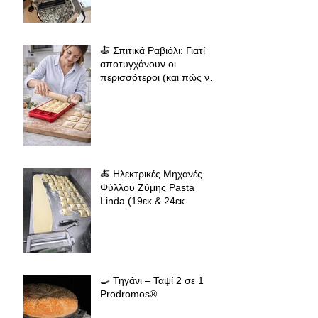
σπιτικά ζυμαρικά
🍝 Σπιτικά Ραβιόλι: Γιατί
αποτυγχάνουν οι
περισσότεροι (και πώς να
πετύχεις επαγγελματικό
αποτέλεσμα
🍝 Ηλεκτρικές Μηχανές
Φύλλου Ζύμης Pasta
Linda (19εκ & 24εκ
🍳 Τηγάνι – Ταψί 2 σε 1
Prodromos®