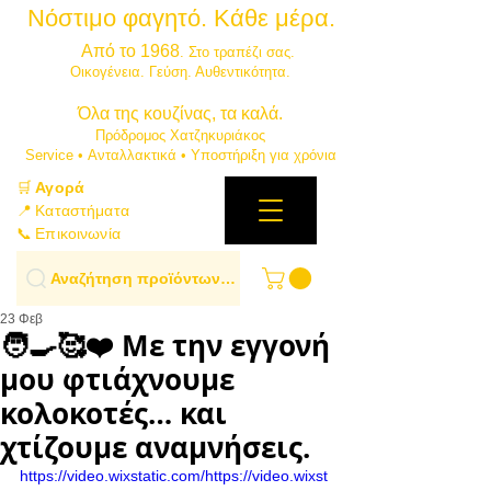
Νόστιμο φαγητό. Κάθε μέρα.
⭐
Από το 1968
. Στο τραπέζι σας.
​Οικογένεια. Γεύση. Αυθεντικότητα.
​Όλα της κουζίνας, τα καλά.
Πρόδρομος Χατζηκυριάκος
​Service • Ανταλλακτικά • Υποστήριξη για χρόνια
🛒
Αγορά
📍 Καταστήματα
📞 Επικοινωνία
Αναζήτηση προϊόντων…
23 Φεβ
🧑‍🍳🥰❤️ Με την εγγονή
μου φτιάχνουμε
κολοκοτές… και
χτίζουμε αναμνήσεις.
https://video.wixstatic.com/https://video.wixst