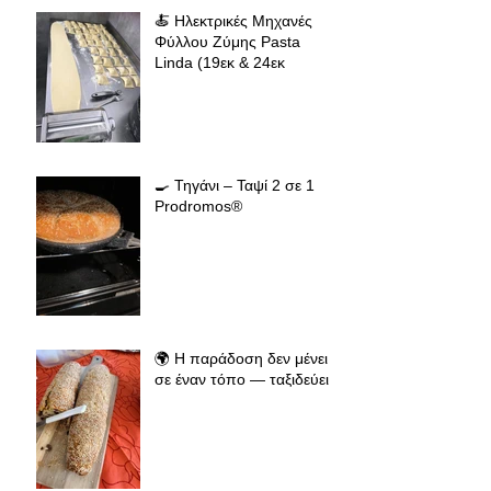
🍝 Ηλεκτρικές Μηχανές
Φύλλου Ζύμης Pasta
Linda (19εκ & 24εκ
🍳 Τηγάνι – Ταψί 2 σε 1
Prodromos®
🌍 Η παράδοση δεν μένει
σε έναν τόπο — ταξιδεύει