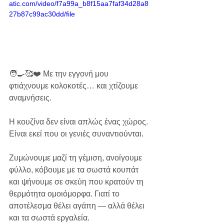
atic.com/video/f7a99a_b8f15aa7faf34d28a8
27b87c99ac30dd/file
🧑‍🍳🥰❤️ Με την εγγονή μου 
φτιάχνουμε κολοκοτές… και χτίζουμε 
αναμνήσεις.
Η κουζίνα δεν είναι απλώς ένας χώρος.
Είναι εκεί που οι γενιές συναντιούνται.
Ζυμώνουμε μαζί τη γέμιση, ανοίγουμε 
φύλλο, κόβουμε με τα σωστά κουπάτ 
και ψήνουμε σε σκεύη που κρατούν τη 
θερμότητα ομοιόμορφα. Γιατί το 
αποτέλεσμα θέλει αγάπη — αλλά θέλει 
και τα σωστά εργαλεία.