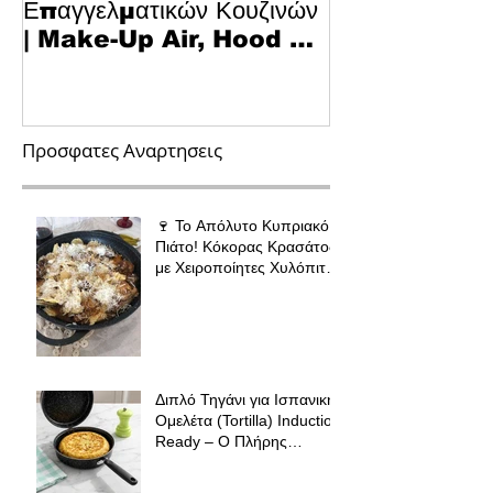
Επαγγελματικών Κουζινών
Κυπριακό Παστ
| Make-Up Air, Hood &
Τεχνολογία κα
Spill-Off
στην Κουζίνα
Προσφατες Αναρτησεις
🍷 Το Απόλυτο Κυπριακό
Πιάτο! Κόκορας Κρασάτος
με Χειροποίητες Χυλόπιτες
| Πολύ Μάγειρας 32 εκ
Διπλό Τηγάνι για Ισπανική
Ομελέτα (Tortilla) Induction
Ready – Ο Πλήρης
Οδηγός για Τέλειες
Tortillas, Ομελέτες και