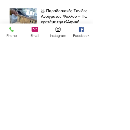
🥟 Παραδοσιακές Σανίδες
Ανοίγματος Φύλλου – Πώς
κρατάμε την ελληνική
παράδοση ζωντανή σε όλο
τον κόσμο
Phone
Email
Instagram
Facebook
🧁 Prodromos® Φόρμα
Lava Cake – Το μυστικό
για τέλειο ψήσιμο κάθε
φορά
Αρχειο
Ιούλιος 2026
(1)
1 Ανάρτηση
Ιούνιος 2026
(1)
1 Ανάρτηση
Απρίλιος 2026
(3)
3 Αναρτήσεις