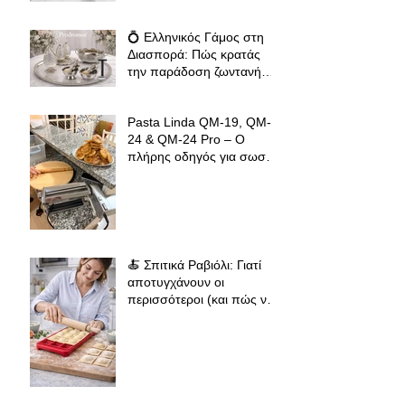
Αυγοπαρασκευές
💍 Ελληνικός Γάμος στη
Διασπορά: Πώς κρατάς
την παράδοση ζωντανή
όπου κι αν βρίσκεσαι
Pasta Linda QM-19, QM-
24 & QM-24 Pro – Ο
πλήρης οδηγός για σωστό
άνοιγμα φύλλου ζύμης για
φλαούνες, πίτες και
σπιτικά ζυμαρικά
🍝 Σπιτικά Ραβιόλι: Γιατί
αποτυγχάνουν οι
περισσότεροι (και πώς να
πετύχεις επαγγελματικό
αποτέλεσμα