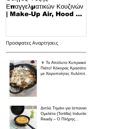
Επαγγελματικών Κουζινών
Κυπριακό Παστ
| Make-Up Air, Hood &
Τεχνολογία κα
Spill-Off
στην Κουζίνα
Προσφατες Αναρτησεις
🍷 Το Απόλυτο Κυπριακό
Πιάτο! Κόκορας Κρασάτος
με Χειροποίητες Χυλόπιτες
| Πολύ Μάγειρας 32 εκ
Διπλό Τηγάνι για Ισπανική
Ομελέτα (Tortilla) Induction
Ready – Ο Πλήρης
Οδηγός για Τέλειες