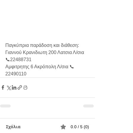
Παγκύπρια παράδοση και διάθεση:
Γιαννού Κρανιδιωτη 200 Λατσια Λ/σια 
📞22488731
Αμφιτρητης 6 Ακρόπολη Λ/σια 📞 
22490110
Σχόλια
0.0 / 5 (0)