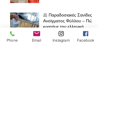
🥟 Παραδοσιακές Σανίδες
Ανοίγματος Φύλλου – Πώς
κρατάμε την ελληνική
παράδοση ζωντανή σε όλο
τον κόσμο
Phone
Email
Instagram
Facebook
🧁 Prodromos® Φόρμα
Lava Cake – Το μυστικό
για τέλειο ψήσιμο κάθε
φορά
Αρχειο
Ιούλιος 2026
(1)
1 Ανάρτηση
Ιούνιος 2026
(1)
1 Ανάρτηση