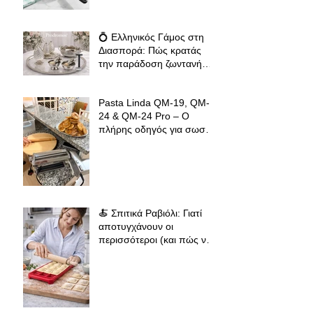
Tortillas, Ομελέτες και
Αυγοπαρασκευές
💍 Ελληνικός Γάμος στη
Διασπορά: Πώς κρατάς
την παράδοση ζωντανή
όπου κι αν βρίσκεσαι
Pasta Linda QM-19, QM-
24 & QM-24 Pro – Ο
πλήρης οδηγός για σωστό
άνοιγμα φύλλου ζύμης για
φλαούνες, πίτες και
σπιτικά ζυμαρικά
🍝 Σπιτικά Ραβιόλι: Γιατί
αποτυγχάνουν οι
περισσότεροι (και πώς να
πετύχεις επαγγελματικό
αποτέλεσμα