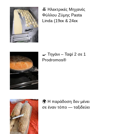
🍝 Ηλεκτρικές Μηχανές
Φύλλου Ζύμης Pasta
Linda (19εκ & 24εκ
🍳 Τηγάνι – Ταψί 2 σε 1
Prodromos®
🌍 Η παράδοση δεν μένει
σε έναν τόπο — ταξιδεύει