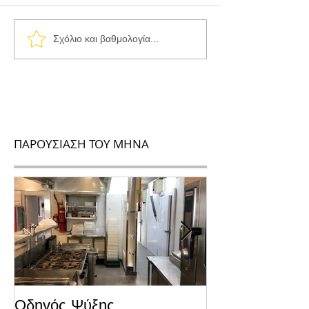
Σχόλιο και βαθμολογία...
ΠΑΡΟΥΣΙΑΣΗ ΤΟΥ ΜΗΝΑ
Οδηγός Ψύξης
Το Μυστικό για