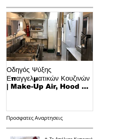
Οδηγός Ψύξης
Το Μυστικό για
Επαγγελματικών Κουζινών
Κυπριακό Παστ
| Make-Up Air, Hood &
Τεχνολογία κα
Spill-Off
στην Κουζίνα
Προσφατες Αναρτησεις
🍷 Το Απόλυτο Κυπριακό