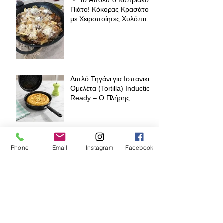
Πιάτο! Κόκορας Κρασάτος
με Χειροποίητες Χυλόπιτες
| Πολύ Μάγειρας 32 εκ
Διπλό Τηγάνι για Ισπανική
Ομελέτα (Tortilla) Induction
Ready – Ο Πλήρης
Οδηγός για Τέλειες
Tortillas, Ομελέτες και
Αυγοπαρασκευές
💍 Ελληνικός Γάμος στη
Phone
Email
Instagram
Facebook
Διασπορά: Πώς κρατάς
την παράδοση ζωντανή
όπου κι αν βρίσκεσαι
Pasta Linda QM-19, QM-
24 & QM-24 Pro – Ο
πλήρης οδηγός για σωστό
άνοιγμα φύλλου ζύμης για