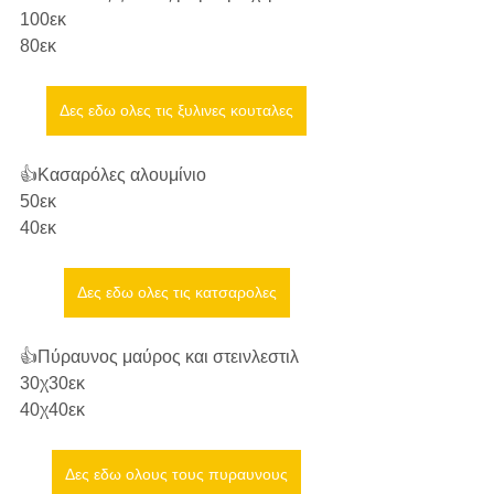
100εκ
80εκ 
Δες εδω ολες τις ξυλινες κουταλες
👍Κασαρόλες αλουμίνιο 
50εκ
40εκ
Δες εδω ολες τις κατσαρολες
👍Πύραυνος μαύρος και στεινλεστιλ 
30χ30εκ
40χ40εκ 
Δες εδω ολους τους πυραυνους