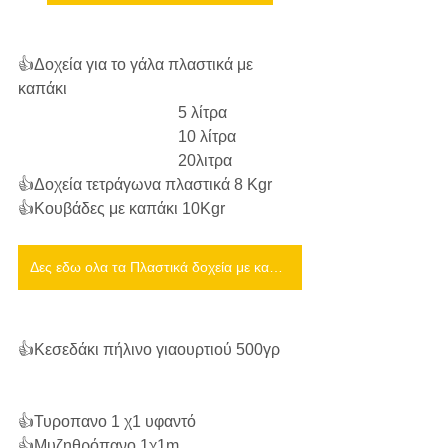
👍Δοχεία για το γάλα πλαστικά με 
καπάκι 
				5 λίτρα
				10 λίτρα 
				20λιτρα
👍Δοχεία τετράγωνα πλαστικά 8 Kgr
👍Κουβάδες με καπάκι 10Kgr 
Δες εδω ολα τα Πλαστικά δοχεία με καπάκι
👍Κεσεδάκι πήλινο γιαουρτιού 500γρ 
👍Τυροπανο 1 χ1 υφαντό 
👍Μυζηθρόπανο 1χ1m 