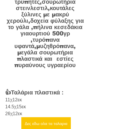
τρυπητές,σουρωτήρια 
στεινλεστιλ,κουτάλες 
ξύλινες με μακρύ 
χερούλι,δοχεία φύλαξης για 
το γάλα ,πήλινα κεσεδάκια 
γιαουρτιού 500γρ 
,τυρόπανα 
υφαντά,μυζηθρόπανα, 
μεγάλα σουρωτήρια 
πλαστικά και  εστίες 
πυραύνους υγραερίου 
👍Ταλάρια πλαστικά :
11χ12εκ
14.5χ15εκ
26χ12εκ 
Δες εδω ολα τα ταλαρια