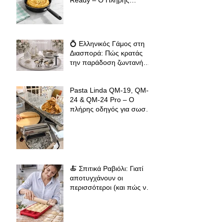
Οδηγός για Τέλειες
Tortillas, Ομελέτες και
Αυγοπαρασκευές
💍 Ελληνικός Γάμος στη
Διασπορά: Πώς κρατάς
την παράδοση ζωντανή
όπου κι αν βρίσκεσαι
Pasta Linda QM-19, QM-
24 & QM-24 Pro – Ο
πλήρης οδηγός για σωστό
άνοιγμα φύλλου ζύμης για
φλαούνες, πίτες και
σπιτικά ζυμαρικά
🍝 Σπιτικά Ραβιόλι: Γιατί
αποτυγχάνουν οι
περισσότεροι (και πώς να
πετύχεις επαγγελματικό
αποτέλεσμα