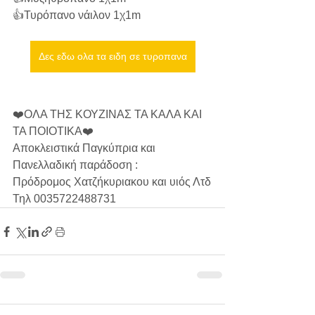
👍Τυρόπανο νάιλον 1χ1m 
Δες εδω ολα τα ειδη σε τυροπανα
❤️ΟΛΑ ΤΗΣ ΚΟΥΖΙΝΑΣ ΤΑ ΚΑΛΑ ΚΑΙ 
ΤΑ ΠΟΙΟΤΙΚΑ❤️
Αποκλειστικά Παγκύπρια και 
Πανελλαδική παράδοση :
Πρόδρομος Χατζήκυριακου και υιός Λτδ
Τηλ 0035722488731