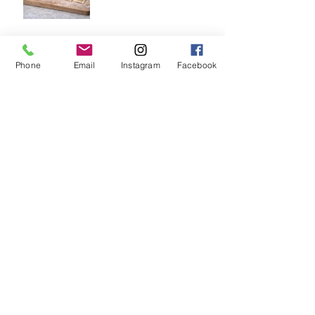
🍝 Ηλεκτρικές Μηχανές
Φύλλου Ζύμης Pasta
Phone
Email
Instagram
Facebook
Linda (19εκ & 24εκ
🍳 Τηγάνι – Ταψί 2 σε 1
Prodromos®
🌍 Η παράδοση δεν μένει
σε έναν τόπο — ταξιδεύει