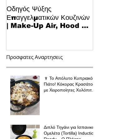
Οδηγός Ψύξης
Το Μυστικό για
Επαγγελματικών Κουζινών
Κυπριακό Παστ
| Make-Up Air, Hood &
Τεχνολογία κα
Spill-Off
στην Κουζίνα
Προσφατες Αναρτησεις
🍷 Το Απόλυτο Κυπριακό
Πιάτο! Κόκορας Κρασάτος
με Χειροποίητες Χυλόπιτες
| Πολύ Μάγειρας 32 εκ
Διπλό Τηγάνι για Ισπανική
Ομελέτα (Tortilla) Induction
Ready – Ο Πλήρης