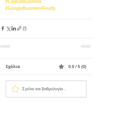
#CyprusBusiness
#GoogleBusinessReady
Σχόλια
0.0 / 5 (0)
Σχόλιο και βαθμολογία...