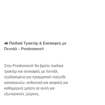
🚜 Παιδικά Τρακτέρ & Εκσκαφείς με 
Πεντάλ – Prodromos®
Στην Prodromos® θα βρείτε παιδικά 
τρακτέρ και εκσκαφείς με πεντάλ, 
σχεδιασμένα για πραγματικό παιχνίδι 
κατασκευών, ανθεκτικά και ασφαλή για 
καθημερινή χρήση σε αυλή και 
εξωτερικούς χώρους.