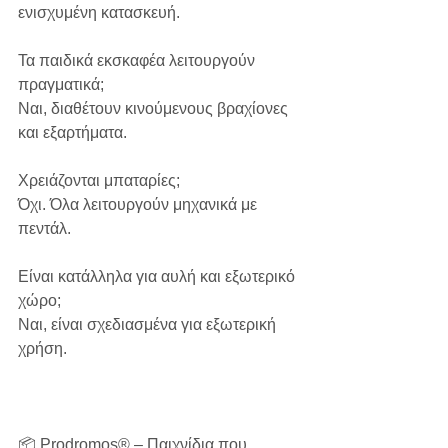
ενισχυμένη κατασκευή.
Τα παιδικά εκσκαφέα λειτουργούν 
πραγματικά;
Ναι, διαθέτουν κινούμενους βραχίονες 
και εξαρτήματα.
Χρειάζονται μπαταρίες;
Όχι. Όλα λειτουργούν μηχανικά με 
πεντάλ.
Είναι κατάλληλα για αυλή και εξωτερικό 
χώρο;
Ναι, είναι σχεδιασμένα για εξωτερική 
χρήση.
📦 Prodromos® – Παιχνίδια που 