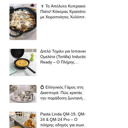
🍷 Το Απόλυτο Κυπριακό
Πιάτο! Κόκορας Κρασάτος
με Χειροποίητες Χυλόπιτες
| Πολύ Μάγειρας 32 εκ
Διπλό Τηγάνι για Ισπανική
Ομελέτα (Tortilla) Induction
Ready – Ο Πλήρης
Οδηγός για Τέλειες
Tortillas, Ομελέτες και
Αυγοπαρασκευές
💍 Ελληνικός Γάμος στη
Διασπορά: Πώς κρατάς
την παράδοση ζωντανή
όπου κι αν βρίσκεσαι
Pasta Linda QM-19, QM-
24 & QM-24 Pro – Ο
πλήρης οδηγός για σωστό