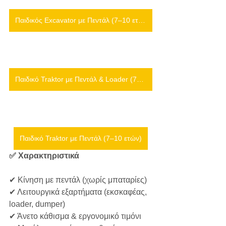
Παιδικός Excavator με Πεντάλ (7–10 ετών)
Παιδικό Traktor με Πεντάλ & Loader (7–10 ετών)
Παιδικό Traktor με Πεντάλ (7–10 ετών)
✅ Χαρακτηριστικά
✔ Κίνηση με πεντάλ (χωρίς μπαταρίες)
✔ Λειτουργικά εξαρτήματα (εκσκαφέας, 
loader, dumper)
✔ Άνετο κάθισμα & εργονομικό τιμόνι