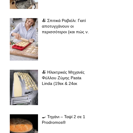
σπιτικά ζυμαρικά
🍝 Σπιτικά Ραβιόλι: Γιατί
αποτυγχάνουν οι
περισσότεροι (και πώς να
πετύχεις επαγγελματικό
αποτέλεσμα
🍝 Ηλεκτρικές Μηχανές
Φύλλου Ζύμης Pasta
Linda (19εκ & 24εκ
🍳 Τηγάνι – Ταψί 2 σε 1
Prodromos®