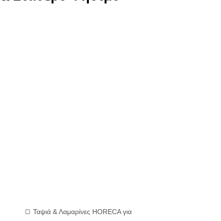
🍞 Ταψιά & Λαμαρίνες HORECA για 