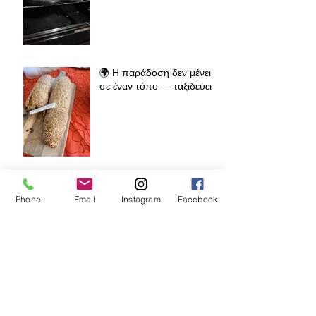
🌍 Η παράδοση δεν μένει
σε έναν τόπο — ταξιδεύει
🥟 Παραδοσιακές Σανίδες
Ανοίγματος Φύλλου – Πώς
Phone
Email
Instagram
Facebook
κρατάμε την ελληνική
παράδοση ζωντανή σε όλο
τον κόσμο
🧁 Prodromos® Φόρμα
Lava Cake – Το μυστικό