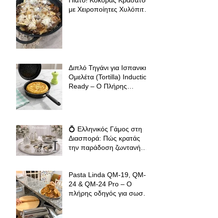
Πιάτο! Κόκορας Κρασάτος
με Χειροποίητες Χυλόπιτες
| Πολύ Μάγειρας 32 εκ
Διπλό Τηγάνι για Ισπανική
Ομελέτα (Tortilla) Induction
Ready – Ο Πλήρης
Οδηγός για Τέλειες
Tortillas, Ομελέτες και
Αυγοπαρασκευές
💍 Ελληνικός Γάμος στη
Διασπορά: Πώς κρατάς
την παράδοση ζωντανή
όπου κι αν βρίσκεσαι
Pasta Linda QM-19, QM-
24 & QM-24 Pro – Ο
πλήρης οδηγός για σωστό
άνοιγμα φύλλου ζύμης για
φλαούνες, πίτες και