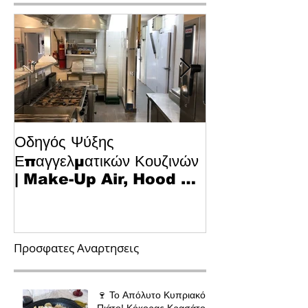
Οδηγός Ψύξης
Το Μυστικό για
Επαγγελματικών Κουζινών
Κυπριακό Παστ
| Make-Up Air, Hood &
Τεχνολογία κα
Spill-Off
στην Κουζίνα
Προσφατες Αναρτησεις
🍷 Το Απόλυτο Κυπριακό