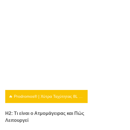
🔥 Prodromos® | Χύτρα Ταχύτητας 8L & 10L SEB Tefal Authentique
H2: Τι είναι ο Ατμομάγειρας και Πώς 
Λειτουργεί