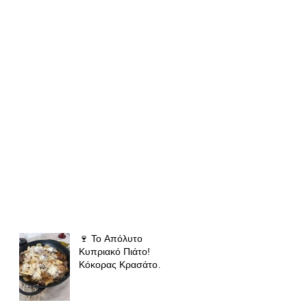
🍷 Το Απόλυτο
Κυπριακό Πιάτο!
Κόκορας Κρασάτος
με Χειροποίητες
Χυλόπιτες | Πολύ
Μάγειρας 32 εκ