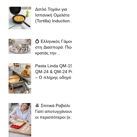
Διπλό Τηγάνι για
Ισπανική Ομελέτα
(Tortilla) Induction
Ready – Ο Πλήρης
Οδηγός για Τέλειες
Tortillas, Ομελέτες
💍 Ελληνικός Γάμος
και Αυγοπαρασκευές
στη Διασπορά: Πώς
κρατάς την
παράδοση ζωντανή
όπου κι αν βρίσκεσαι
Pasta Linda QM-19,
QM-24 & QM-24 Pro
– Ο πλήρης οδηγός
για σωστό άνοιγμα
φύλλου ζύμης για
φλαούνες, πίτες και
σπιτικά ζυμαρικά
🍝 Σπιτικά Ραβιόλι:
Γιατί αποτυγχάνουν
οι περισσότεροι (και
πώς να πετύχεις
επαγγελματικό
αποτέλεσμα