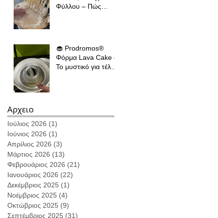
Φύλλου – Πώς
κρατάμε την
ελληνική παράδοση
ζωντανή σε όλο τον
κόσμο
🧁 Prodromos®
Φόρμα Lava Cake –
Το μυστικό για τέλειο
ψήσιμο κάθε φορά
Αρχειο
Ιούλιος 2026
(1)
1 Ανάρτηση
Ιούνιος 2026
(1)
1 Ανάρτηση
Απρίλιος 2026
(3)
3 Αναρτήσεις
Μάρτιος 2026
(13)
13 Αναρτήσεις
Φεβρουάριος 2026
(21)
21 Αναρτήσεις
Ιανουάριος 2026
(22)
22 Αναρτήσεις
Δεκέμβριος 2025
(1)
1 Ανάρτηση
Νοέμβριος 2025
(4)
4 Αναρτήσεις
Οκτώβριος 2025
(9)
9 Αναρτήσεις
Σεπτέμβριος 2025
(31)
31 Αναρτήσεις