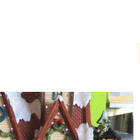
για Καθημερινή Χρήση
HORECA
Για τον ψήστη
Πα
ικά για καθημερινή χρήση στην Κύπρο &
Νόστιμο φαγητό. Κάθε μέρα.
⭐ Από το 1968, στο τραπέζι σας.
Οικογένεια. Γεύση. Αυθεντικότητα.
Όλα της κουζίνας, τα καλά.
Πρόδρομος Χατζηκυριάκος
Service • Ανταλλακτικά • Υποστήριξη για χρόνια