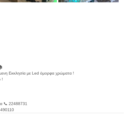
🏚
μενη Εκκλησία με Led όμορφα χρώματα !
 !
ια 📞 22488731 
2490110