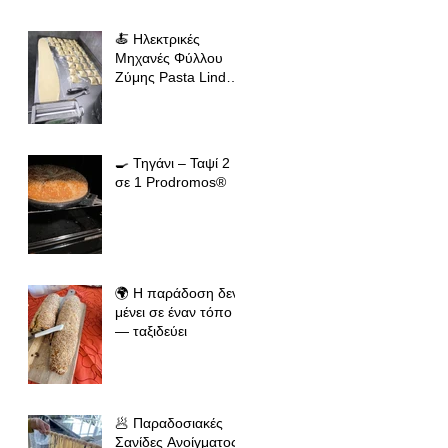
🍝 Ηλεκτρικές
Μηχανές Φύλλου
Ζύμης Pasta Linda
(19εκ & 24εκ
🍳 Τηγάνι – Ταψί 2
σε 1 Prodromos®
🌍 Η παράδοση δεν
μένει σε έναν τόπο
— ταξιδεύει
🥟 Παραδοσιακές
Σανίδες Ανοίγματος