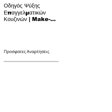
Οδηγός Ψύξης
Το Μυστικό για Τέλειο
Επαγγελματικών
Κυπριακό Παστίτσιο 
Κουζινών | Make-Up
Τεχνολογία και
Air, Hood & Spill-
Παράδοση στην
Off
Κουζίνα
Προσφατες Αναρτησεις