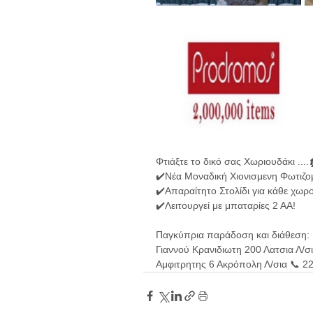
Φτιάξτε το δικό σας Χωριουδάκι ....
✔️Νέα Μοναδική Χιονισμενη Φωτιζο
✔️Απαραίτητο Στολίδι για κάθε χωρο
✔️Λειτουργεί με μπαταρίες 2 ΑΑ!
Παγκύπρια παράδοση και διάθεση:
Γιαννού Κρανιδιωτη 200 Λατσια Λ/σ
Αμφιτρητης 6 Ακρόπολη Λ/σια 📞 2