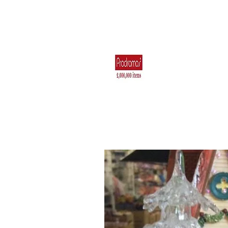
Για το Σπίτι
Ηλεκτρικά Είδη 
Κουζιν