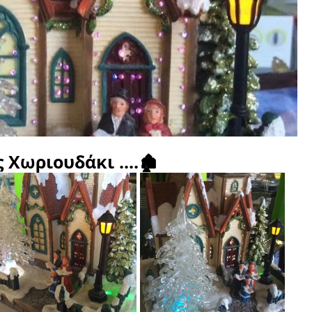
 Χωριουδάκι ....🏚