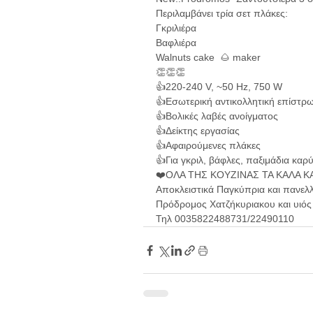
Περιλαμβάνει τρία σετ πλάκες:
Γκριλιέρα
Βαφλιέρα
Walnuts cake  🌰 maker 
👏👏👏
👍220-240 V, ~50 Hz, 750 W
👍Εσωτερική αντικολλητική επίστρ
👍Βολικές λαβές ανοίγματος
👍Δείκτης εργασίας
👍Αφαιρούμενες πλάκες
👍Για γκριλ, βάφλες, παξιμάδια καρύ
❤️ΟΛΑ ΤΗΣ ΚΟΥΖΙΝΑΣ ΤΑ ΚΑΛΑ ΚΑ
Αποκλειστικά Παγκύπρια και πανελ
Πρόδρομος Χατζήκυριακου και υιός
Τηλ 0035822488731/22490110