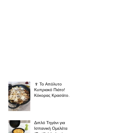
🍷 Το Απόλυτο
Κυπριακό Πιάτο!
Κόκορας Κρασάτος
με Χειροποίητες
Χυλόπιτες | Πολύ
Μάγειρας 32 εκ
Διπλό Τηγάνι για
Ισπανική Ομελέτα