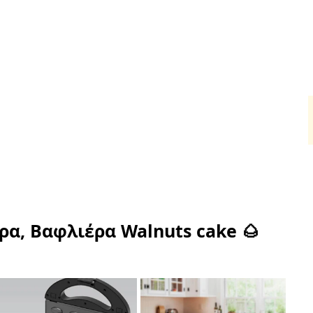
για Καθημερινή Χρήση
HORECA
Για τον ψήστη
Πα
ικά για καθημερινή χρήση στην Κύπρο &
Νόστιμο φαγητό. Κάθε μέρα.
⭐ Από το 1968, στο τραπέζι σας.
Οικογένεια. Γεύση. Αυθεντικότητα.
Όλα της κουζίνας, τα καλά.
Πρόδρομος Χατζηκυριάκος
Service • Ανταλλακτικά • Υποστήριξη για χρόνια
ερα, Βαφλιέρα Walnuts cake 🌰