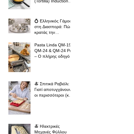
(Tortilla) Induction
Ready – Ο Πλήρης
Οδηγός για Τέλειες
Tortillas, Ομελέτες
💍 Ελληνικός Γάμος
και Αυγοπαρασκευές
στη Διασπορά: Πώς
κρατάς την
παράδοση ζωντανή
όπου κι αν βρίσκεσαι
Pasta Linda QM-19,
QM-24 & QM-24 Pro
– Ο πλήρης οδηγός
για σωστό άνοιγμα
φύλλου ζύμης για
φλαούνες, πίτες και
σπιτικά ζυμαρικά
🍝 Σπιτικά Ραβιόλι:
Γιατί αποτυγχάνουν
οι περισσότεροι (και
πώς να πετύχεις
επαγγελματικό
αποτέλεσμα
🍝 Ηλεκτρικές
Μηχανές Φύλλου