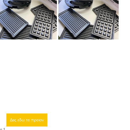
Δες εδω το προιον
ε 1