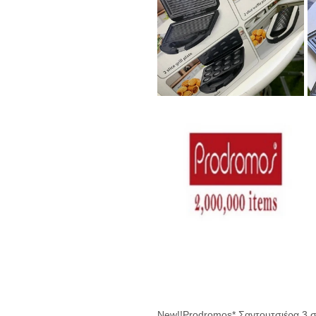
New!!Prodromos* Σαντουτσιέρα 3 σ