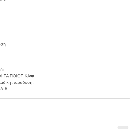
ωση
δι 
Ι ΤΑ ΠΟΙΟΤΙΚΑ❤️
λαδική παράδοση:
 Λτδ 