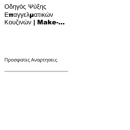
Οδηγός Ψύξης
Το Μυστικό για Τέλειο
Επαγγελματικών
Κυπριακό Παστίτσιο 
Κουζινών | Make-Up
Τεχνολογία και
Air, Hood & Spill-
Παράδοση στην
Off
Κουζίνα
Προσφατες Αναρτησεις