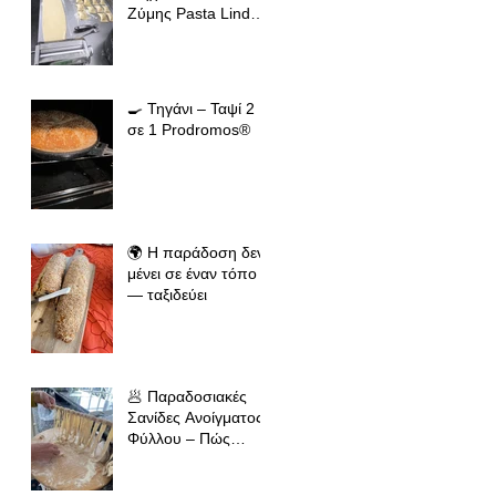
Ζύμης Pasta Linda
(19εκ & 24εκ
🍳 Τηγάνι – Ταψί 2
σε 1 Prodromos®
🌍 Η παράδοση δεν
μένει σε έναν τόπο
— ταξιδεύει
🥟 Παραδοσιακές
Σανίδες Ανοίγματος
Φύλλου – Πώς
κρατάμε την
ελληνική παράδοση