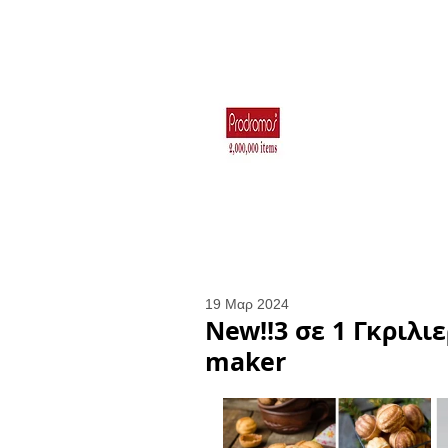
Για το Σπίτι
Ηλεκτρικά Είδη 
Κουζιν
19 Μαρ 2024
New!!3 σε 1 Γκριλι
maker