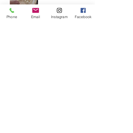
παράδοση ζωντανή σε όλο
τον κόσμο
Phone
Email
Instagram
Facebook
🧁 Prodromos® Φόρμα
Lava Cake – Το μυστικό
για τέλειο ψήσιμο κάθε
φορά
Αρχειο
Ιούλιος 2026
(1)
1 Ανάρτηση
Ιούνιος 2026
(1)
1 Ανάρτηση
Απρίλιος 2026
(3)
3 Αναρτήσεις
Μάρτιος 2026
(13)
13 Αναρτήσεις
Φεβρουάριος 2026
(21)
21 Αναρτήσεις
Ιανουάριος 2026
(22)
22 Αναρτήσεις
Δεκέμβριος 2025
(1)
1 Ανάρτηση