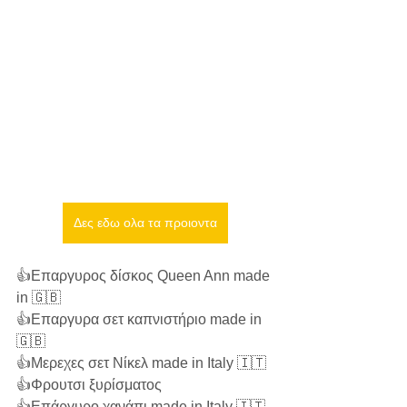
Δες εδω ολα τα προιοντα
👍Επαργυρος δίσκος Queen Ann made 
in 🇬🇧 
👍Επαργυρα σετ καπνιστήριο made in 
🇬🇧 
👍Μερεχες σετ Νίκελ made in Italy 🇮🇹 
👍Φρουτσι ξυρίσματος
👍Επάργυρο χανάπι made in Italy 🇮🇹 