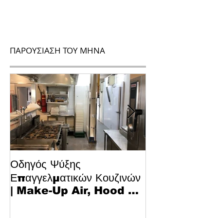
ΠΑΡΟΥΣΙΑΣΗ ΤΟΥ ΜΗΝΑ
Οδηγός Ψύξης
Το Μυστικό για
Επαγγελματικών Κουζινών
Κυπριακό Παστ
| Make-Up Air, Hood &
Τεχνολογία κα
Spill-Off
στην Κουζίνα