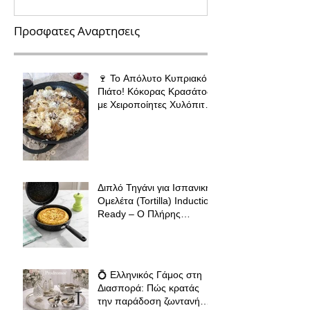
Προσφατες Αναρτησεις
🍷 Το Απόλυτο Κυπριακό
Πιάτο! Κόκορας Κρασάτος
με Χειροποίητες Χυλόπιτες
| Πολύ Μάγειρας 32 εκ
Διπλό Τηγάνι για Ισπανική
Ομελέτα (Tortilla) Induction
Ready – Ο Πλήρης
Οδηγός για Τέλειες
Tortillas, Ομελέτες και
Αυγοπαρασκευές
💍 Ελληνικός Γάμος στη
Διασπορά: Πώς κρατάς
την παράδοση ζωντανή