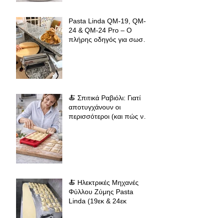
όπου κι αν βρίσκεσαι
Pasta Linda QM-19, QM-
24 & QM-24 Pro – Ο
πλήρης οδηγός για σωστό
άνοιγμα φύλλου ζύμης για
φλαούνες, πίτες και
σπιτικά ζυμαρικά
🍝 Σπιτικά Ραβιόλι: Γιατί
αποτυγχάνουν οι
περισσότεροι (και πώς να
πετύχεις επαγγελματικό
αποτέλεσμα
🍝 Ηλεκτρικές Μηχανές
Φύλλου Ζύμης Pasta
Linda (19εκ & 24εκ