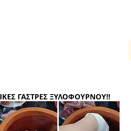
για Καθημερινή Χρήση
HORECA
Για τον ψήστη
Πα
ικά για καθημερινή χρήση στην Κύπρο &
Νόστιμο φαγητό. Κάθε μέρα.
⭐ Από το 1968, στο τραπέζι σας.
Οικογένεια. Γεύση. Αυθεντικότητα.
Όλα της κουζίνας, τα καλά.
Πρόδρομος Χατζηκυριάκος
Service • Ανταλλακτικά • Υποστήριξη για χρόνια
ΙΚΕΣ ΓΑΣΤΡΕΣ ΞΥΛΟΦΟΥΡΝΟΥ!!