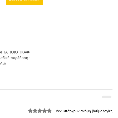
Ι ΤΑ ΠΟΙΟΤΙΚΑ❤️
λαδική παράδοση :
Λτδ 
Βαθμολογήθηκε με 0 από 5 αστέρια.
Δεν υπάρχουν ακόμη βαθμολογίες