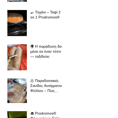
🍳 Τηγάνι – Ταψί 2
σε 1 Prodromos®
🌍 Η παράδοση δεν
μένει σε έναν τόπο
— ταξιδεύει
🥟 Παραδοσιακές
Σανίδες Ανοίγματος
Φύλλου – Πώς
κρατάμε την
ελληνική παράδοση
ζωντανή σε όλο τον
κόσμο
🧁 Prodromos®