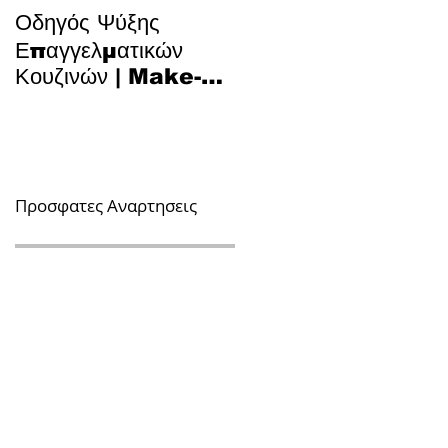
Οδηγός Ψύξης
Το Μυστικό για Τέλειο
Επαγγελματικών
Κυπριακό Παστίτσιο 
Κουζινών | Make-Up
Τεχνολογία και
Air, Hood & Spill-
Παράδοση στην
Off
Κουζίνα
Προσφατες Αναρτησεις