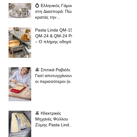
Tortillas, Ομελέτες
💍 Ελληνικός Γάμος
και Αυγοπαρασκευές
στη Διασπορά: Πώς
κρατάς την
παράδοση ζωντανή
όπου κι αν βρίσκεσαι
Pasta Linda QM-19,
QM-24 & QM-24 Pro
– Ο πλήρης οδηγός
για σωστό άνοιγμα
φύλλου ζύμης για
φλαούνες, πίτες και
σπιτικά ζυμαρικά
🍝 Σπιτικά Ραβιόλι:
Γιατί αποτυγχάνουν
οι περισσότεροι (και
πώς να πετύχεις
επαγγελματικό
αποτέλεσμα
🍝 Ηλεκτρικές
Μηχανές Φύλλου
Ζύμης Pasta Linda
(19εκ & 24εκ