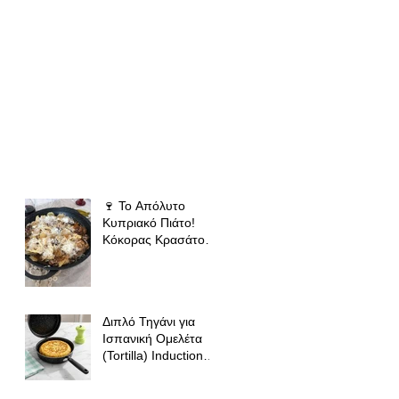
🍷 Το Απόλυτο
Κυπριακό Πιάτο!
Κόκορας Κρασάτος
με Χειροποίητες
Χυλόπιτες | Πολύ
Μάγειρας 32 εκ
Διπλό Τηγάνι για
Ισπανική Ομελέτα
(Tortilla) Induction
Ready – Ο Πλήρης
Οδηγός για Τέλειες