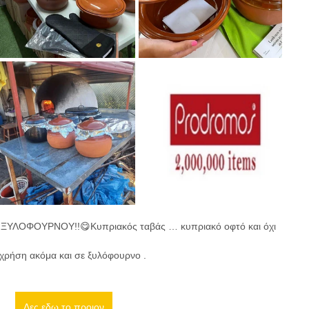
ΥΛΟΦΟΥΡΝΟΥ!!😋Κυπριακός ταβάς … κυπριακό οφτό και όχι 
α χρήση ακόμα και σε ξυλόφουρνο .
Δες εδω το προιον