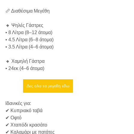
📏 Διαθέσιμα Μεγέθη
🔸 Ψηλές Γάστρες  
• 8 Λίτρα (8–12 άτομα)  
• 4.5 Λίτρα (6–8 άτομα)  
• 3.5 Λίτρα (4–6 άτομα)  
🔸 Χαμηλή Γάστρα  
• 24εκ (4–6 άτομα)  
Δες ολα τα μεγεθη εδω
Ιδανικές για:
✔ Κυπριακό ταβά  
✔ Οφτό  
✔ Χταπόδι κρασάτο  
✔ Καλαμάρι με πατάτες  