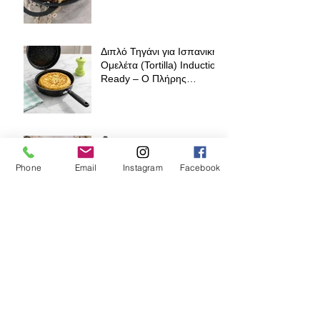
Διπλό Τηγάνι για Ισπανική
Ομελέτα (Tortilla) Induction
Ready – Ο Πλήρης
Οδηγός για Τέλειες
Tortillas, Ομελέτες και
Αυγοπαρασκευές
💍 Ελληνικός Γάμος στη
Διασπορά: Πώς κρατάς
Phone
Email
Instagram
Facebook
την παράδοση ζωντανή
όπου κι αν βρίσκεσαι
Pasta Linda QM-19, QM-
24 & QM-24 Pro – Ο
πλήρης οδηγός για σωστό
άνοιγμα φύλλου ζύμης για
φλαούνες, πίτες και
σπιτικά ζυμαρικά