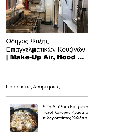
Οδηγός Ψύξης
Το Μυστικό για
Επαγγελματικών Κουζινών
Κυπριακό Παστ
| Make-Up Air, Hood &
Τεχνολογία κα
Spill-Off
στην Κουζίνα
Προσφατες Αναρτησεις
🍷 Το Απόλυτο Κυπριακό
Πιάτο! Κόκορας Κρασάτος
με Χειροποίητες Χυλόπιτες
| Πολύ Μάγειρας 32 εκ