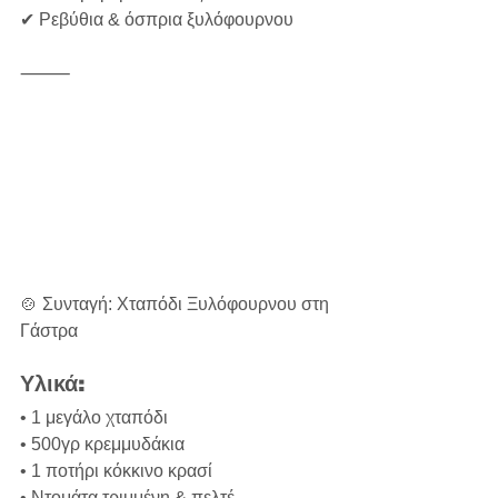
✔ Ρεβύθια & όσπρια ξυλόφουρνου  
⸻
🍲 Συνταγή: Χταπόδι Ξυλόφουρνου στη 
Γάστρα
Υλικά:
• 1 μεγάλο χταπόδι  
• 500γρ κρεμμυδάκια  
• 1 ποτήρι κόκκινο κρασί  
• Ντομάτα τριμμένη & πελτέ  