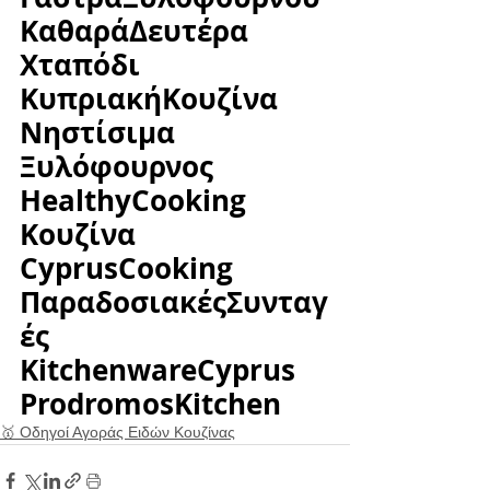
ΚαθαράΔευτέρα 
Χταπόδι 
ΚυπριακήΚουζίνα 
Νηστίσιμα 
Ξυλόφουρνος 
HealthyCooking 
Κουζίνα 
CyprusCooking 
ΠαραδοσιακέςΣυνταγ
ές 
KitchenwareCyprus 
ProdromosKitchen
🥇 Οδηγοί Αγοράς Ειδών Κουζίνας