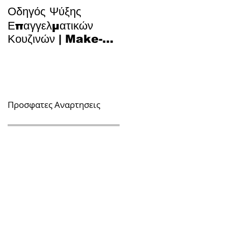
Οδηγός Ψύξης
Το Μυστικό για Τέλειο
Επαγγελματικών
Κυπριακό Παστίτσιο 
Κουζινών | Make-Up
Τεχνολογία και
Air, Hood & Spill-
Παράδοση στην
Off
Κουζίνα
Προσφατες Αναρτησεις