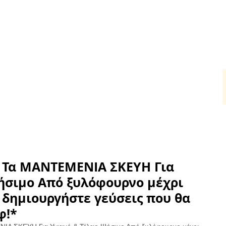
για Καθημερινή Χρήση
HORECA
Για τον ψήστη
Πα
ικά για καθημερινή χρήση στην Κύπρο &
Νόστιμο φαγητό. Κάθε μέρα.
⭐ Από το 1968, στο τραπέζι σας.
Οικογένεια. Γεύση. Αυθεντικότητα.
Όλα της κουζίνας, τα καλά.
Πρόδρομος Χατζηκυριάκος
Service • Ανταλλακτικά • Υποστήριξη για χρόνια
Τα ΜΑΝΤΕΜΕΝΙΑ ΣΚΕΥΗ Για
Ψήσιμο Από ξυλόφουρνο μέχρι
δημιουργήστε γεύσεις που θα
φ!*