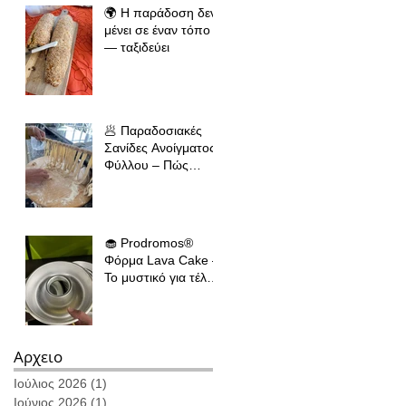
🌍 Η παράδοση δεν
μένει σε έναν τόπο
— ταξιδεύει
🥟 Παραδοσιακές
Σανίδες Ανοίγματος
Φύλλου – Πώς
κρατάμε την
ελληνική παράδοση
ζωντανή σε όλο τον
κόσμο
🧁 Prodromos®
Φόρμα Lava Cake –
Το μυστικό για τέλειο
ψήσιμο κάθε φορά
Αρχειο
Ιούλιος 2026
(1)
1 Ανάρτηση
Ιούνιος 2026
(1)
1 Ανάρτηση