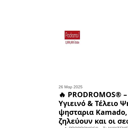
Για το Σπίτι
Ηλεκτρικά Είδη 
Κουζιν
26 Μαρ 2025
🔥 PRODROMOS® – 
Υγιεινό & Τέλειο 
ψησταρια Kamado, 
ζηλεύουν και οι σε