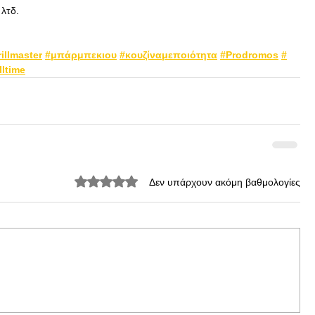
λτδ.
illmaster
#μπάρμπεκιου
#κουζίναμεποιότητα
#Prodromos
#
lltime
Βαθμολογήθηκε με 0 από 5 αστέρια.
Δεν υπάρχουν ακόμη βαθμολογίες