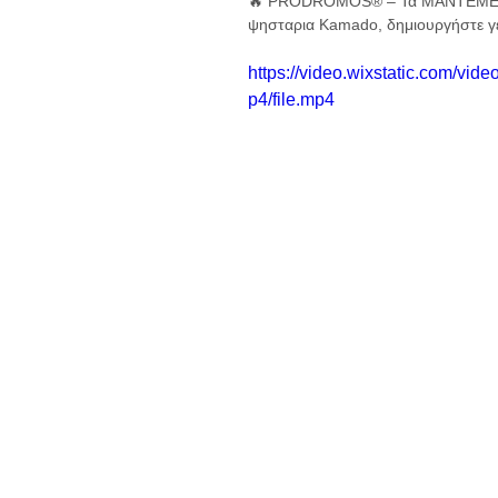
🔥 PRODROMOS® – Τα ΜΑΝΤΕΜΕΝΙΑ 
ψησταρια Kamado, δημιουργήστε γεύ
https://video.wixstatic.com/
p4/file.mp4