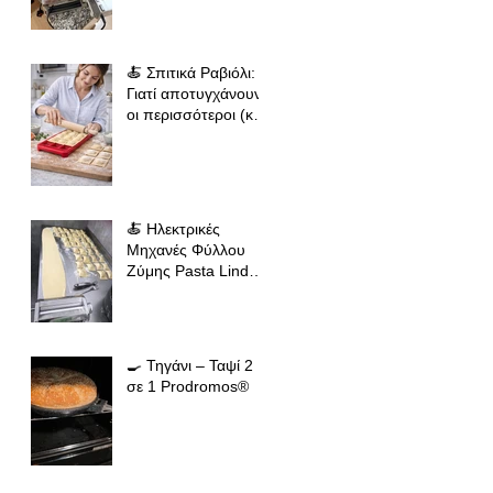
φύλλου ζύμης για
φλαούνες, πίτες και
σπιτικά ζυμαρικά
🍝 Σπιτικά Ραβιόλι:
Γιατί αποτυγχάνουν
οι περισσότεροι (και
πώς να πετύχεις
επαγγελματικό
αποτέλεσμα
🍝 Ηλεκτρικές
Μηχανές Φύλλου
Ζύμης Pasta Linda
(19εκ & 24εκ
🍳 Τηγάνι – Ταψί 2
σε 1 Prodromos®