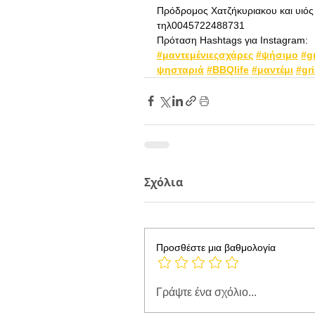
Πρόδρομος Χατζήκυριακου και υιός 
τηλ0045722488731
Πρόταση Hashtags για Instagram:
#μαντεμένιεςσχάρες
#ψήσιμο
#gr
ψησταριά
#BBQlife
#μαντέμι
#gri
Σχόλια
Προσθέστε μια βαθμολογία
Γράψτε ένα σχόλιο...