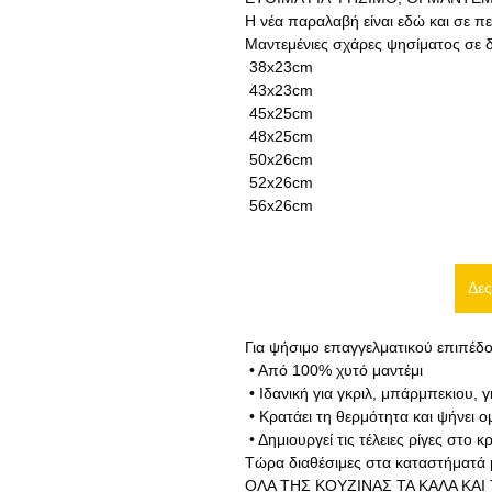
Η νέα παραλαβή είναι εδώ και σε περ
Μαντεμένιες σχάρες ψησίματος σε δ
 38x23cm
 43x23cm
 45x25cm
 48x25cm
 50x26cm
 52x26cm
 56x26cm
Δες
Για ψήσιμο επαγγελματικού επιπέδο
 • Από 100% χυτό μαντέμι
 • Ιδανική για γκριλ, μπάρμπεκιου, 
 • Κρατάει τη θερμότητα και ψήνει 
 • Δημιουργεί τις τέλειες ρίγες στο 
Τώρα διαθέσιμες στα καταστήματά 
ΟΛΑ ΤΗΣ ΚΟΥΖΙΝΑΣ ΤΑ ΚΑΛΑ ΚΑΙ 