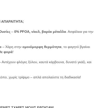
ΑΙ ΑΠΑΡΑΙΤΗΤΑ;
Ουσίες
 – 
0% PFOA, νίκελ, βαρέα μέταλλα
. Ασφάλεια για την 
α
 – Χάρη στην 
ομοιόμορφη θερμότητα
, το φαγητό βγαίνει 
θε φορά
! 
– Αντέχουν φλόγες ξύλου, καυτά κάρβουνα, δυνατό γκάζι, και 
κόπο, χωρίς τρίψιμο – απλά απολαύστε τη διαδικασία!
ΜΕΝΙΕΣ ΣΧΑΡΕΣ ΜΟΛΙΣ ΕΦΤΑΣΑΝ!