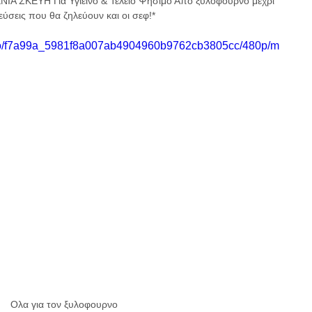
ΣΚΕΥΗ Για Υγιεινό & Τέλειο Ψήσιμο Από ξυλόφουρνο μέχρι 
σεις που θα ζηλεύουν και οι σεφ!* 
video/f7a99a_5981f8a007ab4904960b9762cb3805cc/480p/m
Ολα για τον ξυλοφουρνο