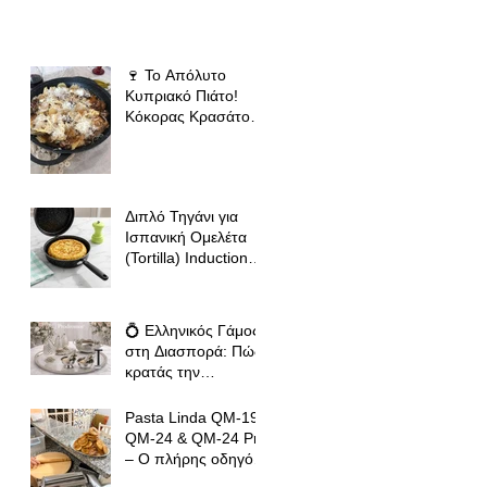
🍷 Το Απόλυτο
Κυπριακό Πιάτο!
Κόκορας Κρασάτος
με Χειροποίητες
Χυλόπιτες | Πολύ
Μάγειρας 32 εκ
Διπλό Τηγάνι για
Ισπανική Ομελέτα
(Tortilla) Induction
Ready – Ο Πλήρης
Οδηγός για Τέλειες
Tortillas, Ομελέτες
💍 Ελληνικός Γάμος
και Αυγοπαρασκευές
στη Διασπορά: Πώς
κρατάς την
παράδοση ζωντανή
όπου κι αν βρίσκεσαι
Pasta Linda QM-19,
QM-24 & QM-24 Pro
– Ο πλήρης οδηγός
για σωστό άνοιγμα