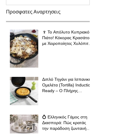
Προσφατες Αναρτησεις
🍷 Το Απόλυτο Κυπριακό
Πιάτο! Κόκορας Κρασάτος
με Χειροποίητες Χυλόπιτες
| Πολύ Μάγειρας 32 εκ
Διπλό Τηγάνι για Ισπανική
Ομελέτα (Tortilla) Induction
Ready – Ο Πλήρης
Οδηγός για Τέλειες
Tortillas, Ομελέτες και
Αυγοπαρασκευές
💍 Ελληνικός Γάμος στη
Διασπορά: Πώς κρατάς
την παράδοση ζωντανή
όπου κι αν βρίσκεσαι