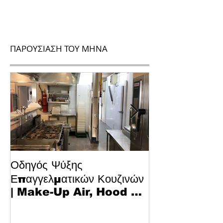
ΠΑΡΟΥΣΙΑΣΗ ΤΟΥ ΜΗΝΑ
Οδηγός Ψύξης
Το Μυστικό για
Επαγγελματικών Κουζινών
Κυπριακό Παστ
| Make-Up Air, Hood &
Τεχνολογία κα
Spill-Off
στην Κουζίνα