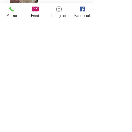
τον κόσμο
Phone
Email
Instagram
Facebook
🧁 Prodromos® Φόρμα
Lava Cake – Το μυστικό
για τέλειο ψήσιμο κάθε
φορά
Αρχειο
Ιούλιος 2026
(1)
1 Ανάρτηση
Ιούνιος 2026
(1)
1 Ανάρτηση
Απρίλιος 2026
(3)
3 Αναρτήσεις
Μάρτιος 2026
(13)
13 Αναρτήσεις
Φεβρουάριος 2026
(21)
21 Αναρτήσεις
Ιανουάριος 2026
(22)
22 Αναρτήσεις
Δεκέμβριος 2025
(1)
1 Ανάρτηση
Νοέμβριος 2025
(4)
4 Αναρτήσεις