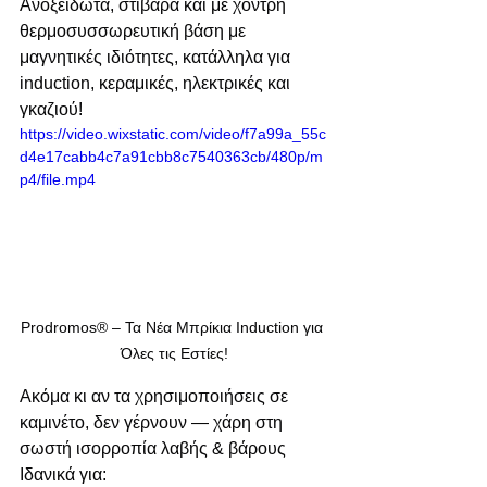
Ανοξείδωτα, στιβαρά και με χοντρή 
θερμοσυσσωρευτική βάση με 
μαγνητικές ιδιότητες, κατάλληλα για 
induction, κεραμικές, ηλεκτρικές και 
γκαζιού!
https://video.wixstatic.com/video/f7a99a_55c
d4e17cabb4c7a91cbb8c7540363cb/480p/m
p4/file.mp4
Prodromos® – Τα Νέα Μπρίκια Induction για 
Όλες τις Εστίες!
Ακόμα κι αν τα χρησιμοποιήσεις σε 
καμινέτο, δεν γέρνουν — χάρη στη 
σωστή ισορροπία λαβής & βάρους
Ιδανικά για: