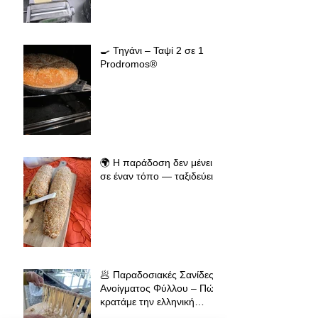
🍳 Τηγάνι – Ταψί 2 σε 1
Prodromos®
🌍 Η παράδοση δεν μένει
σε έναν τόπο — ταξιδεύει
🥟 Παραδοσιακές Σανίδες
Ανοίγματος Φύλλου – Πώς
κρατάμε την ελληνική
παράδοση ζωντανή σε όλο