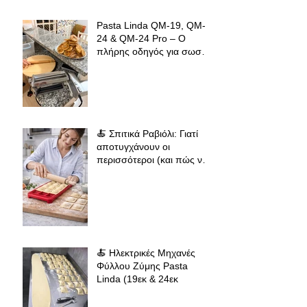
Pasta Linda QM-19, QM-
24 & QM-24 Pro – Ο
πλήρης οδηγός για σωστό
άνοιγμα φύλλου ζύμης για
φλαούνες, πίτες και
σπιτικά ζυμαρικά
🍝 Σπιτικά Ραβιόλι: Γιατί
αποτυγχάνουν οι
περισσότεροι (και πώς να
πετύχεις επαγγελματικό
αποτέλεσμα
🍝 Ηλεκτρικές Μηχανές
Φύλλου Ζύμης Pasta
Linda (19εκ & 24εκ